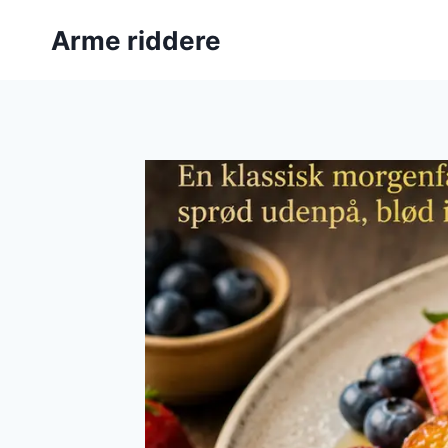
Fortsæt
Arme riddere
til
indhold