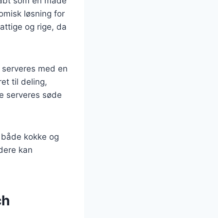
skabt som en måde
omisk løsning for
ttige og rige, da
te serveres med en
t til deling,
de serveres søde
dt både kokke og
ddere kan
ch