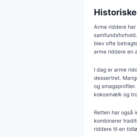
Historiske
Arme riddere har 
samfundsforhold. 
blev ofte betragt
arme riddere en a
I dag er arme ri
dessertret. Mange
og smagsprofiler.
kokosmælk og trop
Retten har også i
kombinerer tradi
riddere til en tidl