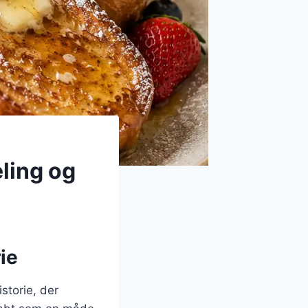
eling og
ie
storie, der