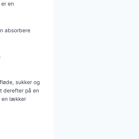
 er en
kan absorbere
.
fløde, sukker og
t derefter på en
r en lækker