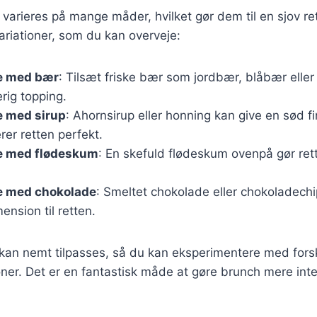
varieres på mange måder, hvilket gør dem til en sjov ret
riationer, som du kan overveje:
e med bær
: Tilsæt friske bær som jordbær, blåbær eller
rig topping.
e med sirup
: Ahornsirup eller honning kan give en sød fi
er retten perfekt.
e med flødeskum
: En skefuld flødeskum ovenpå gør ret
e med chokolade
: Smeltet chokolade eller chokoladechip
nsion til retten.
 kan nemt tilpasses, så du kan eksperimentere med forsk
er. Det er en fantastisk måde at gøre brunch mere int