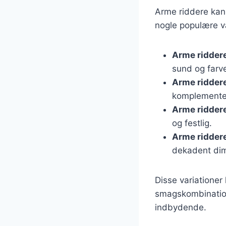
Arme riddere kan 
nogle populære va
Arme ridder
sund og farve
Arme ridder
komplementer
Arme ridder
og festlig.
Arme ridder
dekadent dime
Disse variationer
smagskombination
indbydende.