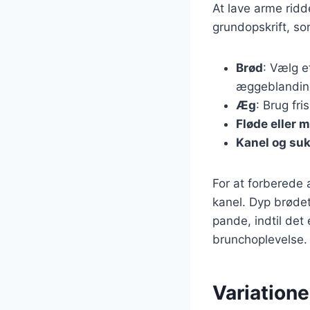
At lave arme ridd
grundopskrift, so
Brød
: Vælg e
æggeblandin
Æg
: Brug fr
Fløde eller 
Kanel og su
For at forberede
kanel. Dyp brøde
pande, indtil det
brunchoplevelse.
Variatione