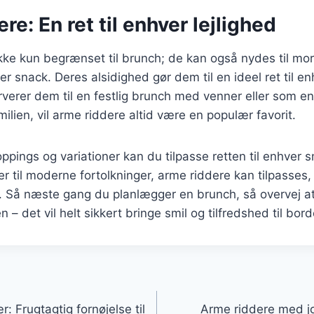
re: En ret til enhver lejlighed
ikke kun begrænset til brunch; de kan også nydes til m
r snack. Deres alsidighed gør dem til en ideel ret til enh
erer dem til en festlig brunch med venner eller som en
ilien, vil arme riddere altid være en populær favorit.
ppings og variationer kan du tilpasse retten til enhver 
er til moderne fortolkninger, arme riddere kan tilpasses, 
. Så næste gang du planlægger en brunch, så overvej a
– det vil helt sikkert bringe smil og tilfredshed til bord
gation
 Frugtagtig fornøjelse til
Arme riddere med j