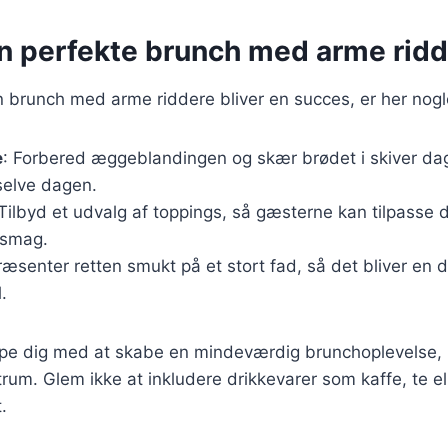
en perfekte brunch med arme rid
in brunch med arme riddere bliver en succes, er her nogle
e
: Forbered æggeblandingen og skær brødet i skiver dag
selve dagen.
 Tilbyd et udvalg af toppings, så gæsterne kan tilpasse
 smag.
ræsenter retten smukt på et stort fad, så det bliver en 
.
jælpe dig med at skabe en mindeværdig brunchoplevelse,
trum. Glem ikke at inkludere drikkevarer som kaffe, te ell
.