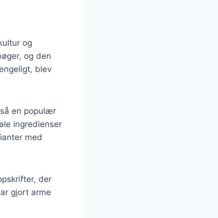
kultur og
sbøger, og den
ængeligt, blev
gså en populær
ale ingredienser
rianter med
pskrifter, der
ar gjort arme