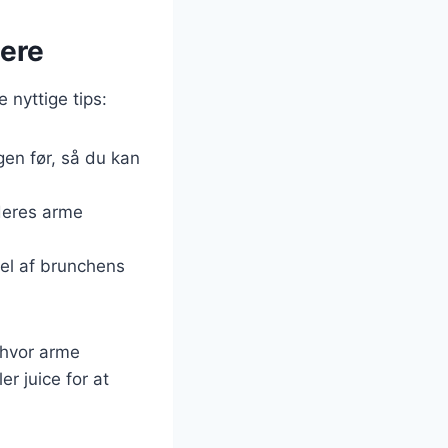
dere
 nyttige tips:
en før, så du kan
 deres arme
del af brunchens
 hvor arme
er juice for at