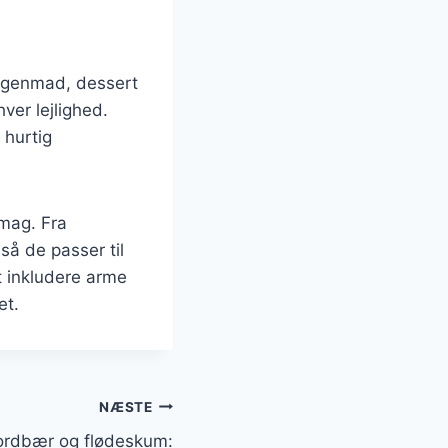
orgenmad, dessert
ver lejlighed.
 hurtig
smag. Fra
så de passer til
t inkludere arme
et.
NÆSTE
ordbær og flødeskum: