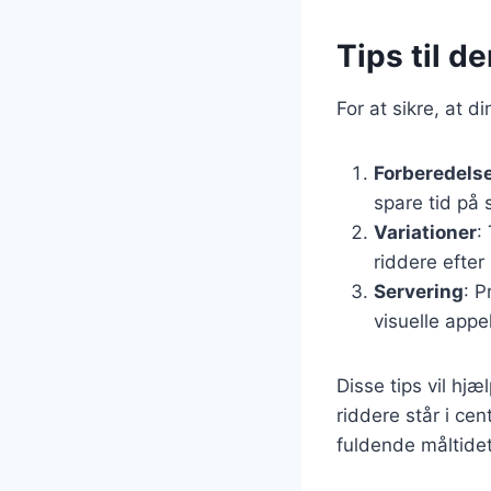
Tips til d
For at sikre, at d
Forberedels
spare tid på 
Variationer
:
riddere efter
Servering
: P
visuelle appel
Disse tips vil h
riddere står i cen
fuldende måltidet