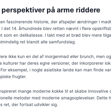
 perspektiver på arme riddere
en fascinerende historie, der afspejler ændringer i mad
I det 14. århundrede blev retten nævnt i flere opskrift
et som en delikatesse. I takt med at brød blev mere tilg
lmindelig ret blandt alle samfundslag.
ddere ikke kun en del af morgenmad eller brunch, men o
 kulturer har deres egne versioner, der inkorporerer lok
 For eksempel, i nogle asiatiske lande kan man finde va
iske frugter.
nspireret mange moderne kokke til at skabe innovative o
tionelle metoder med moderne smagsoplevelser. Dette h
øs ret, der fortsat udvikler sig.