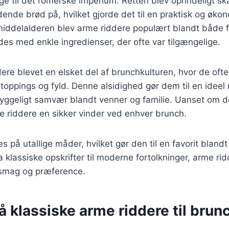
age til det romerske imperium. Retten blev oprindeligt 
ende brød på, hvilket gjorde det til en praktisk og økon
middelalderen blev arme riddere populært blandt både fa
des med enkle ingredienser, der ofte var tilgængelige.
dere blevet en elsket del af brunchkulturen, hvor de of
toppings og fyld. Denne alsidighed gør dem til en ideel re
hyggeligt samvær blandt venner og familie. Uanset om 
rme riddere en sikker vinder ved enhver brunch.
es på utallige måder, hvilket gør den til en favorit blan
klassiske opskrifter til moderne fortolkninger, arme ri
 smag og præference.
å klassiske arme riddere til brun