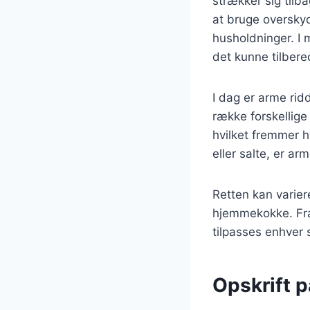
strækker sig tilb
at bruge overskyd
husholdninger. I 
det kunne tilbere
I dag er arme rid
række forskellige 
hvilket fremmer 
eller salte, er a
Retten kan varier
hjemmekokke. Fra 
tilpasses enhver
Opskrift p