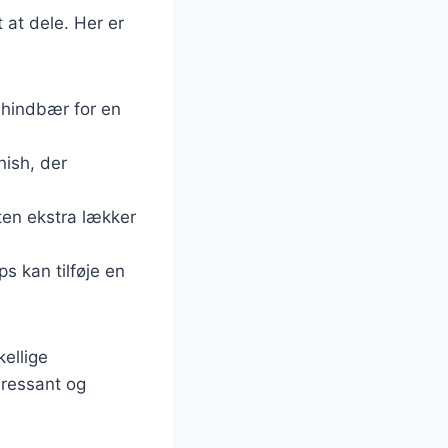
 at dele. Her er
 hindbær for en
nish, der
ten ekstra lækker
s kan tilføje en
ellige
eressant og