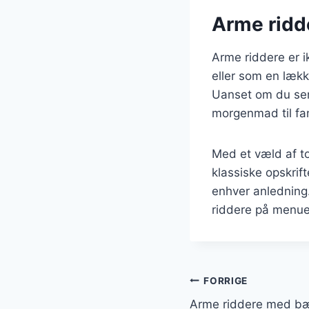
Arme ridde
Arme riddere er 
eller som en lække
Uanset om du serv
morgenmad til fam
Med et væld af to
klassiske opskrift
enhver anledning
riddere på menuen 
Indlægsnavi
FORRIGE
Arme riddere med bær: