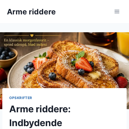
Fortsæt
Arme riddere
til
indhold
OPSKRIFTER
Arme riddere:
Indbydende