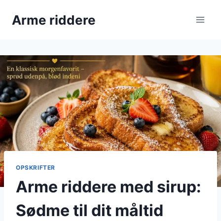
Fortsæt
Arme riddere
til
indhold
OPSKRIFTER
Arme riddere med sirup:
Sødme til dit måltid