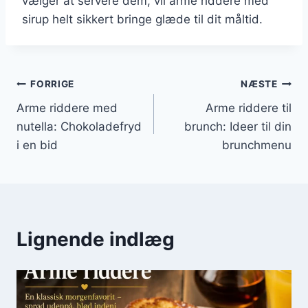
vælger at servere dem, vil arme riddere med
sirup helt sikkert bringe glæde til dit måltid.
Indlægsnavigation
FORRIGE
NÆSTE
Arme riddere med
Arme riddere til
nutella: Chokoladefryd
brunch: Ideer til din
i en bid
brunchmenu
Lignende indlæg