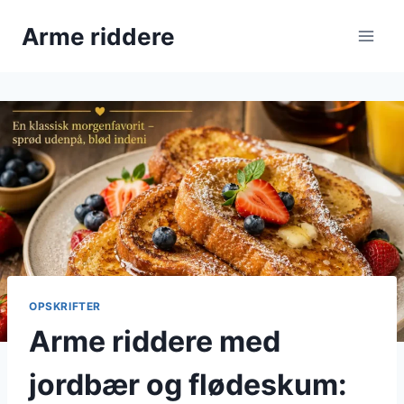
Fortsæt
Arme riddere
til
indhold
OPSKRIFTER
Arme riddere med
jordbær og flødeskum: