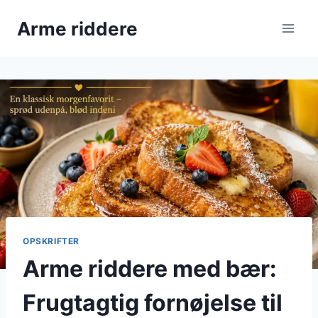
Fortsæt
Arme riddere
til
indhold
OPSKRIFTER
Arme riddere med bær:
Frugtagtig fornøjelse til