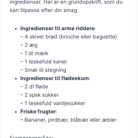
ingredienser. Her er en grundopskrift, som du
kan tilpasse efter din smag.
Ingredienser til arme riddere
:
– 4 skiver brød (brioche eller baguette)
– 2 æg
– 1 dl mælk
– 1 teskefuld kanel
– Smør til stegning
Ingredienser til flødeskum
:
– 2 dl fløde
– 2 spsk sukker
– 1 teskefuld vaniljesukker
Friske frugter
:
– Bananer, jordbær, blåbær eller æbler
Fremgangsmåde: