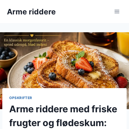
Fortsæt
Arme riddere
til
indhold
OPSKRIFTER
Arme riddere med friske
frugter og flødeskum: