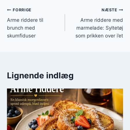
Indlægsnavigation
FORRIGE
NÆSTE
Arme riddere til
Arme riddere med
brunch med
marmelade: Syltetøj
skumfiduser
som prikken over i’et
Lignende indlæg