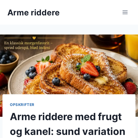
Fortsæt
Arme riddere
til
indhold
OPSKRIFTER
Arme riddere med frugt
og kanel: sund variation