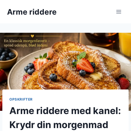
Fortsæt
Arme riddere
til
indhold
OPSKRIFTER
Arme riddere med kanel:
Krydr din morgenmad