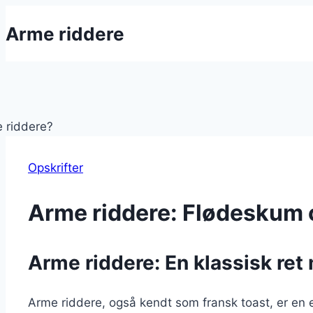
Fortsæt
Arme riddere
til
indhold
Opskrifter
Arme riddere: Flødeskum o
Arme riddere: En klassisk re
Arme riddere, også kendt som fransk toast, er en e