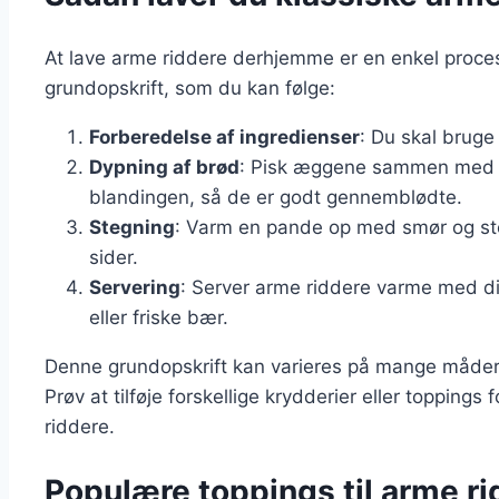
At lave arme riddere derhjemme er en enkel proces
grundopskrift, som du kan følge:
Forberedelse af ingredienser
: Du skal brug
Dypning af brød
: Pisk æggene sammen med mæ
blandingen, så de er godt gennemblødte.
Stegning
: Varm en pande op med smør og ste
sider.
Servering
: Server arme riddere varme med di
eller friske bær.
Denne grundopskrift kan varieres på mange måder, 
Prøv at tilføje forskellige krydderier eller topping
riddere.
Populære toppings til arme r