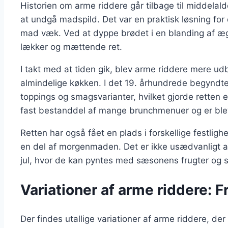
Historien om arme riddere går tilbage til middelal
at undgå madspild. Det var en praktisk løsning for 
mad væk. Ved at dyppe brødet i en blanding af æg
lækker og mættende ret.
I takt med at tiden gik, blev arme riddere mere u
almindelige køkken. I det 19. århundrede begyndt
toppings og smagsvarianter, hvilket gjorde retten
fast bestanddel af mange brunchmenuer og er ble
Retten har også fået en plads i forskellige festlig
en del af morgenmaden. Det er ikke usædvanligt at 
jul, hvor de kan pyntes med sæsonens frugter og 
Variationer af arme riddere: F
Der findes utallige variationer af arme riddere, d