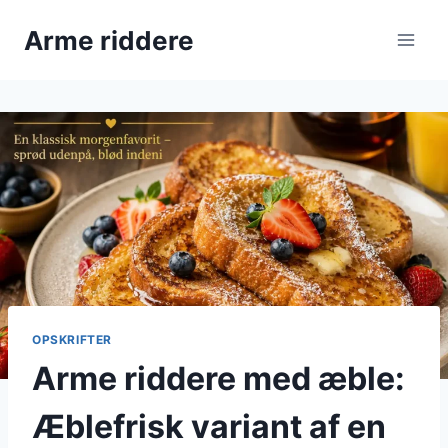
Fortsæt
Arme riddere
til
indhold
OPSKRIFTER
Arme riddere med æble:
Æblefrisk variant af en