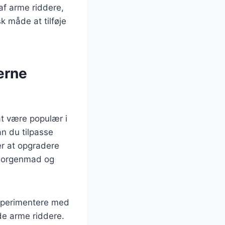
af arme riddere,
k måde at tilføje
erne
at være populær i
an du tilpasse
er at opgradere
e morgenmad og
ksperimentere med
de arme riddere.