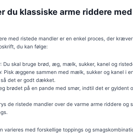
er du klassiske arme riddere med
ere med ristede mandler er en enkel proces, der kræver 
skrift, du kan følge:
r
: Du skal bruge brød, æg, mælk, sukker, kanel og riste
e
: Pisk æggene sammen med mælk, sukker og kanel i en
 så det er godt dækket.
teg brødet på en pande med smør, indtil det er gyldent 
rys de ristede mandler over de varme arme riddere og 
ngs.
an varieres med forskellige toppings og smagskombinati