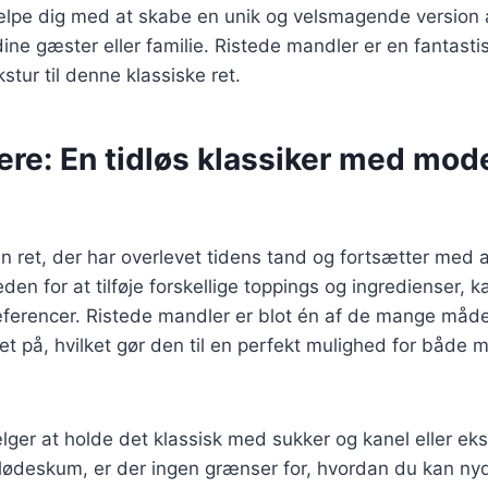
jælpe dig med at skabe en unik og velsmagende version 
dine gæster eller familie. Ristede mandler er en fantastis
tur til denne klassiske ret.
ere: En tidløs klassiker med mod
n ret, der har overlevet tidens tand og fortsætter med 
en for at tilføje forskellige toppings og ingredienser, k
ræferencer. Ristede mandler er blot én af de mange måd
et på, hvilket gør den til en perfekt mulighed for båd
ger at holde det klassisk med sukker og kanel eller e
 flødeskum, er der ingen grænser for, hvordan du kan ny