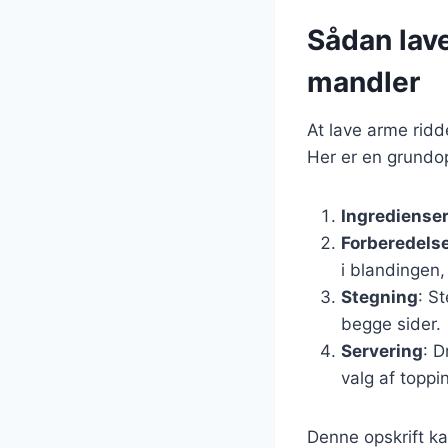
Sådan lav
mandler
At lave arme ridd
Her er en grundop
Ingrediense
Forberedels
i blandingen,
Stegning
: S
begge sider.
Servering
: D
valg af toppi
Denne opskrift k