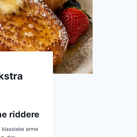
kstra
me riddere
l klassiske arme