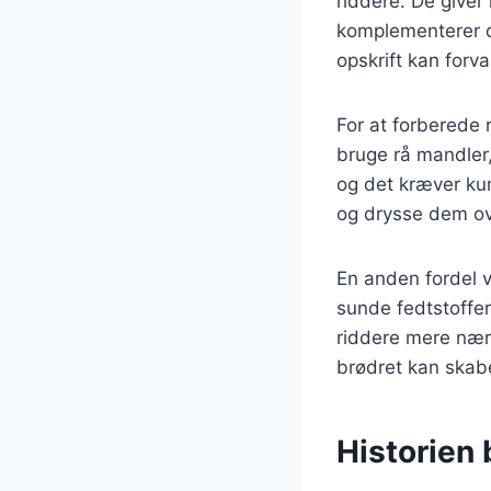
riddere. De giver
komplementerer de
opskrift kan for
For at forberede 
bruge rå mandler,
og det kræver kun
og drysse dem ove
En anden fordel ve
sunde fedtstoffer
riddere mere nær
brødret kan skabe
Historien 