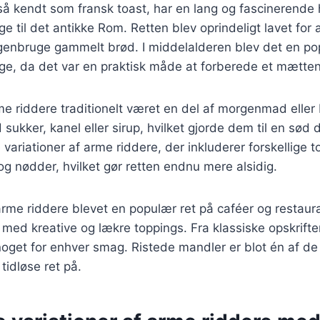
å kendt som fransk toast, har en lang og fascinerende h
ge til det antikke Rom. Retten blev oprindeligt lavet for
genbruge gammelt brød. I middelalderen blev det en po
ige, da det var en praktisk måde at forberede et mætte
e riddere traditionelt været en del af morgenmad eller
sukker, kanel eller sirup, hvilket gjorde dem til en sød 
variationer af arme riddere, der inkluderer forskellige 
og nødder, hvilket gør retten endnu mere alsidig.
arme riddere blevet en populær ret på caféer og restaur
med kreative og lækre toppings. Fra klassiske opskrifter 
 noget for enhver smag. Ristede mandler er blot én af 
idløse ret på.