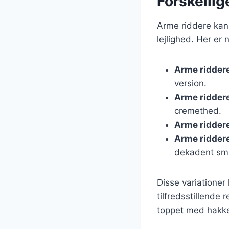
Forskellig
Arme riddere kan t
lejlighed. Her er
Arme ridder
version.
Arme ridder
cremethed.
Arme ridder
Arme ridder
dekadent sm
Disse variatione
tilfredsstillende
toppet med hakke