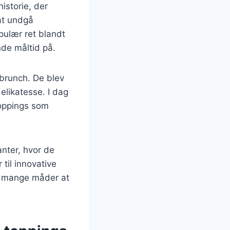
istorie, der
 at undgå
pulær ret blandt
nde måltid på.
 brunch. De blev
delikatesse. I dag
toppings som
anter, hvor de
til innovative
de mange måder at