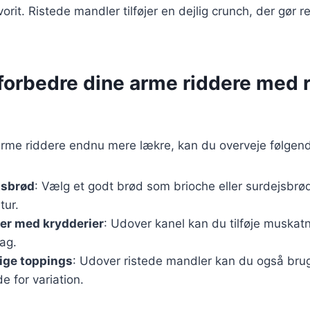
vorit. Ristede mandler tilføjer en dejlig crunch, der gør
t forbedre dine arme riddere med 
arme riddere endnu mere lækre, kan du overveje følgend
tsbrød
: Vælg et godt brød som brioche eller surdejsbrø
tur.
er med krydderier
: Udover kanel kan du tilføje muskatn
ag.
lige toppings
: Udover ristede mandler kan du også brug
e for variation.