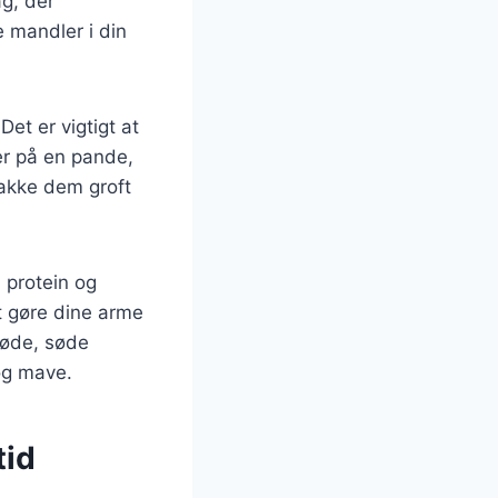
g, der
 mandler i din
et er vigtigt at
er på en pande,
hakke dem groft
l protein og
at gøre dine arme
løde, søde
og mave.
tid