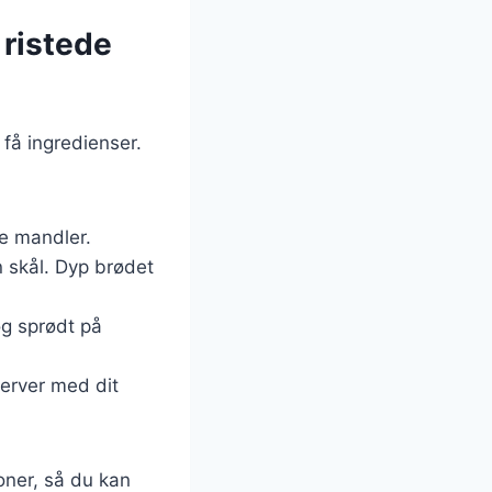
 ristede
få ingredienser.
de mandler.
 skål. Dyp brødet
og sprødt på
server med dit
oner, så du kan