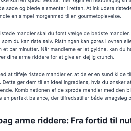
 ikke kun en sprød tekstur, men også en nøddeagtig sma
 søde og bløde elementer i retten. At inkludere ristede
vandle en simpel morgenmad til en gourmetoplevelse.
ristede mandler skal du først vælge de bedste mandler. D
 som du kan riste selv. Ristningen kan gøres i ovnen ell
 et par minutter. Når mandlerne er let gyldne, kan du 
r dine arme riddere for at give en dejlig crunch.
d at tilføje ristede mandler er, at de er en sund kilde ti
. Dette gør dem til en ideel ingrediens, hvis du ønsker 
ende. Kombinationen af de sprøde mandler med den b
 en perfekt balance, der tilfredsstiller både smagsløg 
bag arme riddere: Fra fortid til nu