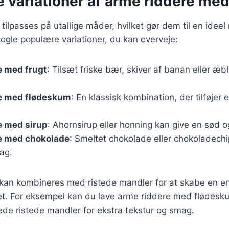
e variationer af arme riddere me
ilpasses på utallige måder, hvilket gør dem til en ideel r
 nogle populære variationer, du kan overveje:
e med frugt
: Tilsæt friske bær, skiver af banan eller æb
e med flødeskum
: En klassisk kombination, der tilføjer 
e med sirup
: Ahornsirup eller honning kan give en sød og
e med chokolade
: Smeltet chokolade eller chokoladechip
ag.
r kan kombineres med ristede mandler for at skabe en 
 ret. For eksempel kan du lave arme riddere med flødesk
de ristede mandler for ekstra tekstur og smag.