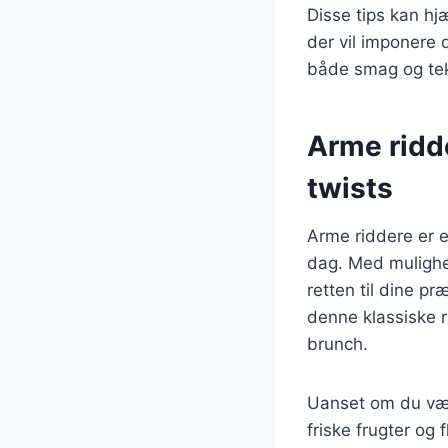
Disse tips kan h
der vil imponere 
både smag og teks
Arme ridd
twists
Arme riddere er e
dag. Med mulighed
retten til dine p
denne klassiske r
brunch.
Uanset om du væl
friske frugter og