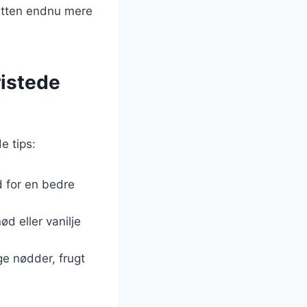
 retten endnu mere
ristede
e tips:
d for en bedre
ød eller vanilje
e nødder, frugt