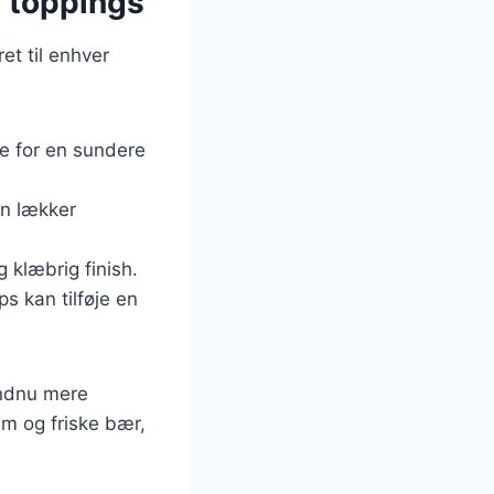
d toppings
et til enhver
le for en sundere
en lækker
 klæbrig finish.
s kan tilføje en
endnu mere
um og friske bær,