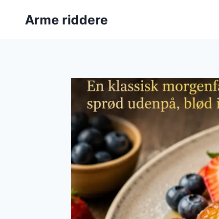
Fortsæt
Arme riddere
til
indhold