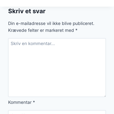
RIDDERE
MED
Skriv et svar
BANAN:
TROPISK
SMAGOPLEVELSE
Din e-mailadresse vil ikke blive publiceret.
Krævede felter er markeret med
*
Kommentar
*