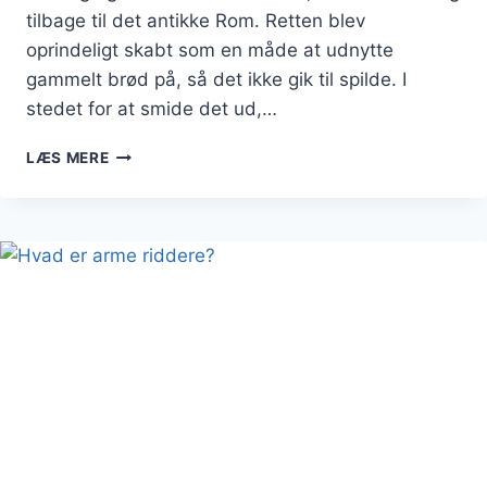
tilbage til det antikke Rom. Retten blev
oprindeligt skabt som en måde at udnytte
gammelt brød på, så det ikke gik til spilde. I
stedet for at smide det ud,…
ARME
LÆS MERE
RIDDERE
MED
SYLTETØJ
OG
FLØDESKUM:
EN
KLASSISK
SERVERING