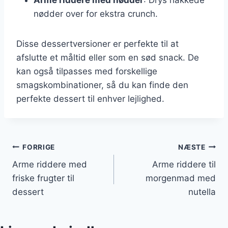
Arme riddere med nødder
: Drys hakkede
nødder over for ekstra crunch.
Disse dessertversioner er perfekte til at
afslutte et måltid eller som en sød snack. De
kan også tilpasses med forskellige
smagskombinationer, så du kan finde den
perfekte dessert til enhver lejlighed.
Indlægsnavigation
FORRIGE
NÆSTE
Arme riddere med
Arme riddere til
friske frugter til
morgenmad med
dessert
nutella