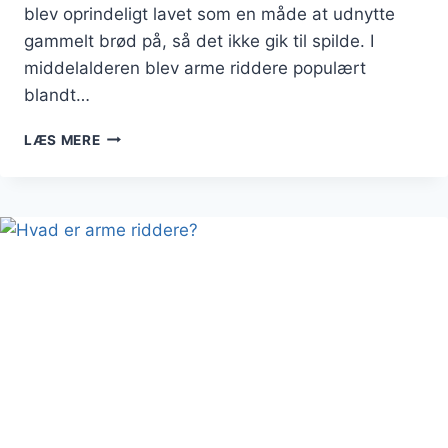
blev oprindeligt lavet som en måde at udnytte
gammelt brød på, så det ikke gik til spilde. I
middelalderen blev arme riddere populært
blandt…
HVORDAN
LÆS MERE
LAVER
DU
DEN
PERFEKTE
ARME
RIDDER
OPSKRIFT