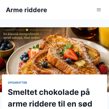
Fortsæt
Arme riddere
til
indhold
OPSKRIFTER
Smeltet chokolade på
arme riddere til en sød