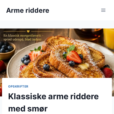
Fortsæt
Arme riddere
til
indhold
OPSKRIFTER
Klassiske arme riddere
med smør