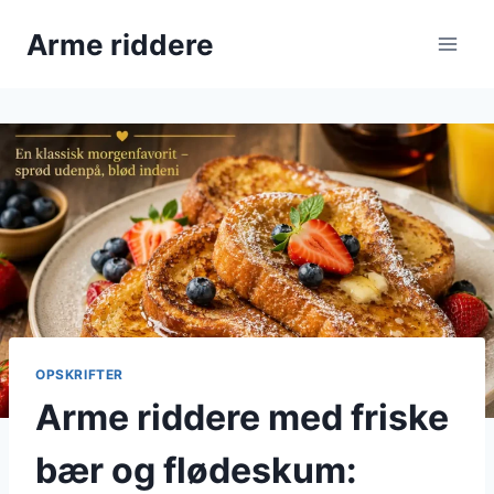
Fortsæt
Arme riddere
til
indhold
OPSKRIFTER
Arme riddere med friske
bær og flødeskum: