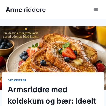
Fortsæt
Arme riddere
til
indhold
OPSKRIFTER
Armsriddre med
koldskum og bær: Ideelt