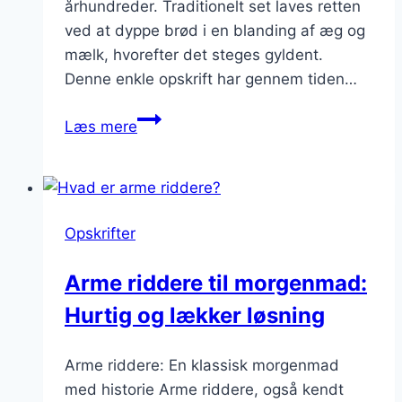
århundreder. Traditionelt set laves retten
ved at dyppe brød i en blanding af æg og
mælk, hvorefter det steges gyldent.
Denne enkle opskrift har gennem tiden…
Arme
Læs mere
riddere
med
æg
og
Opskrifter
mandler:
En
Arme riddere til morgenmad:
sundere
Hurtig og lækker løsning
variation
Arme riddere: En klassisk morgenmad
med historie Arme riddere, også kendt