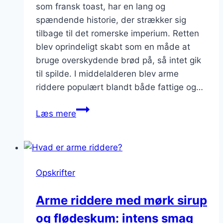
som fransk toast, har en lang og
spændende historie, der strækker sig
tilbage til det romerske imperium. Retten
blev oprindeligt skabt som en måde at
bruge overskydende brød på, så intet gik
til spilde. I middelalderen blev arme
riddere populært blandt både fattige og…
Arme
Læs mere
riddere
til
morgenmad:
Hurtig
Opskrifter
og
lækker
Arme riddere med mørk sirup
løsning
og flødeskum: intens smag