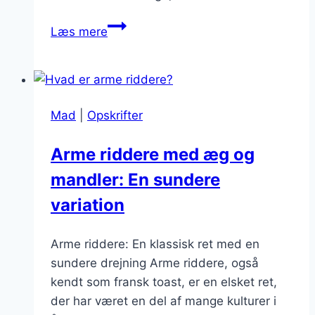
Arme
Læs mere
riddere
med
nutella:
chokoladefyldt
Mad
|
Opskrifter
forkælelse
Arme riddere med æg og
mandler: En sundere
variation
Arme riddere: En klassisk ret med en
sundere drejning Arme riddere, også
kendt som fransk toast, er en elsket ret,
der har været en del af mange kulturer i