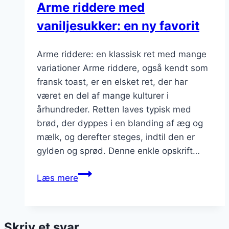
Arme riddere med
intens
vaniljesukker: en ny favorit
smag
Arme riddere: en klassisk ret med mange
variationer Arme riddere, også kendt som
fransk toast, er en elsket ret, der har
været en del af mange kulturer i
århundreder. Retten laves typisk med
brød, der dyppes i en blanding af æg og
mælk, og derefter steges, indtil den er
gylden og sprød. Denne enkle opskrift…
Arme
Læs mere
riddere
med
vaniljesukker:
Skriv et svar
en