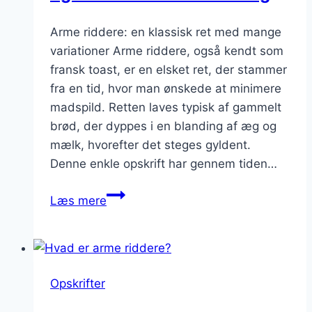
Arme riddere: en klassisk ret med mange
variationer Arme riddere, også kendt som
fransk toast, er en elsket ret, der stammer
fra en tid, hvor man ønskede at minimere
madspild. Retten laves typisk af gammelt
brød, der dyppes i en blanding af æg og
mælk, hvorefter det steges gyldent.
Denne enkle opskrift har gennem tiden…
Arme
Læs mere
riddere
med
mørk
sirup
Opskrifter
og
flødeskum: