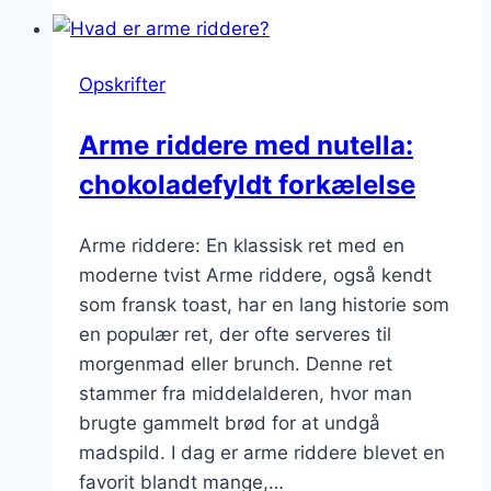
med
piskefløde:
cremet
Opskrifter
kombination
Arme riddere med nutella:
chokoladefyldt forkælelse
Arme riddere: En klassisk ret med en
moderne tvist Arme riddere, også kendt
som fransk toast, har en lang historie som
en populær ret, der ofte serveres til
morgenmad eller brunch. Denne ret
stammer fra middelalderen, hvor man
brugte gammelt brød for at undgå
madspild. I dag er arme riddere blevet en
favorit blandt mange,…