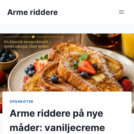
Fortsæt
Arme riddere
til
indhold
OPSKRIFTER
Arme riddere på nye
måder: vaniljecreme