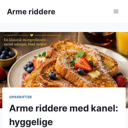
Fortsæt
Arme riddere
til
indhold
OPSKRIFTER
Arme riddere med kanel:
hyggelige