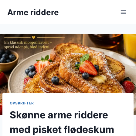
Fortsæt
Arme riddere
til
indhold
OPSKRIFTER
Skønne arme riddere
med pisket flødeskum