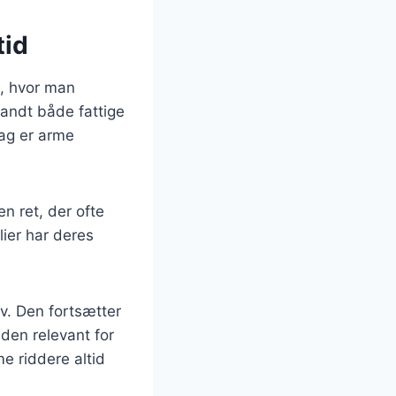
tid
m, hvor man
landt både fattige
dag er arme
n ret, der ofte
lier har deres
v. Den fortsætter
 den relevant for
e riddere altid