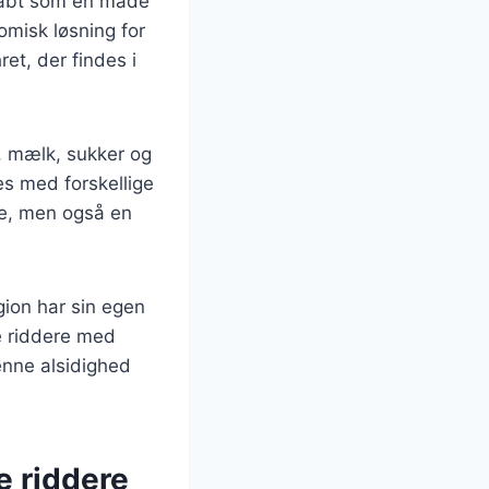
skabt som en måde
omisk løsning for
et, der findes i
, mælk, sukker og
es med forskellige
de, men også en
gion har sin egen
e riddere med
Denne alsidighed
e riddere