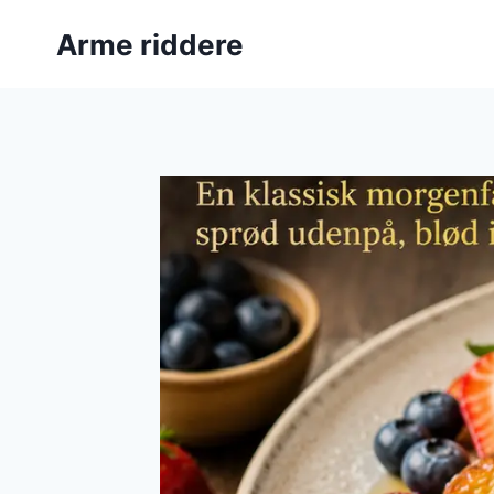
Fortsæt
Arme riddere
til
indhold