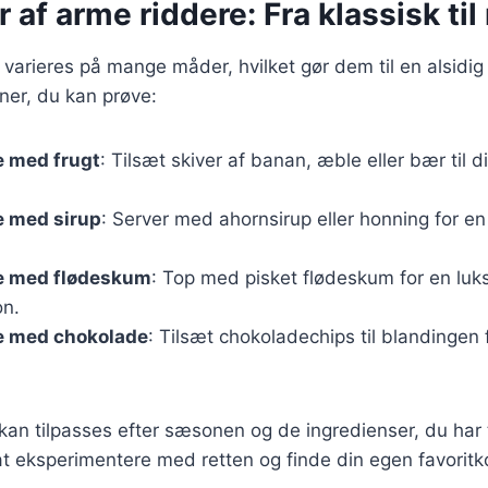
r af arme riddere: Fra klassisk ti
varieres på mange måder, hvilket gør dem til en alsidig 
ner, du kan prøve:
e med frugt
: Tilsæt skiver af banan, æble eller bær til d
e med sirup
: Server med ahornsirup eller honning for e
e med flødeskum
: Top med pisket flødeskum for en luk
on.
e med chokolade
: Tilsæt chokoladechips til blandingen
 kan tilpasses efter sæsonen og de ingredienser, du har 
t eksperimentere med retten og finde din egen favoritk