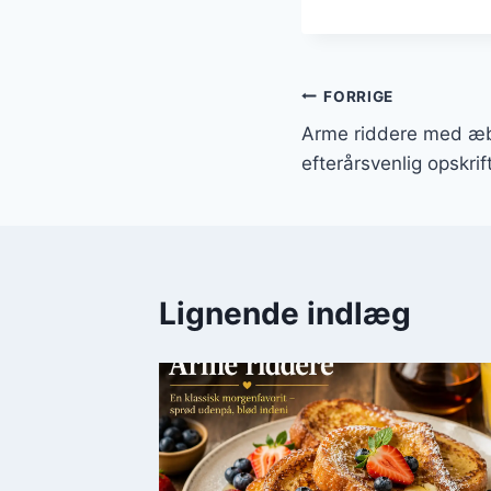
Indlægsnavi
FORRIGE
Arme riddere med æb
efterårsvenlig opskrif
Lignende indlæg