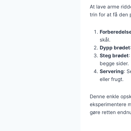
At lave arme ridd
trin for at få den 
Forberedelse
skål.
Dypp brødet
Steg brødet
begge sider.
Servering
: S
eller frugt.
Denne enkle opskr
eksperimentere me
gøre retten endn