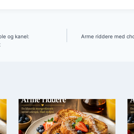
gation
le og kanel:
Arme riddere med cho
t