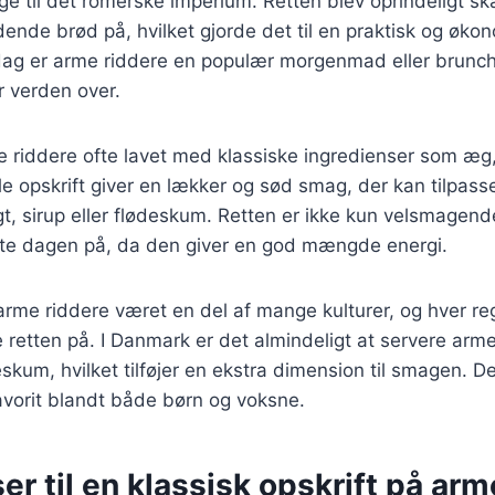
age til det romerske imperium. Retten blev oprindeligt 
ende brød på, hvilket gjorde det til en praktisk og økon
dag er arme riddere en populær morgenmad eller brunchr
r verden over.
e riddere ofte lavet med klassiske ingredienser som æg
e opskrift giver en lækker og sød smag, der kan tilpass
t, sirup eller flødeskum. Retten er ikke kun velsmagen
te dagen på, da den giver en god mængde energi.
 arme riddere været en del af mange kulturer, og hver re
 retten på. I Danmark er det almindeligt at servere arm
deskum, hvilket tilføjer en ekstra dimension til smagen. 
 favorit blandt både børn og voksne.
er til en klassisk opskrift på arm