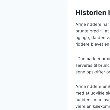
Historien 
Arme riddere har 
brugte brød til a
og rige, da den 
riddere blevet e
I Danmark er arm
serveres til brun
egne opskrifter og
Arme riddere er i
med at udvikle sig
nutidens madlavni
være en kærkomme