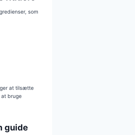
ngredienser, som
er at tilsætte
t at bruge
n guide