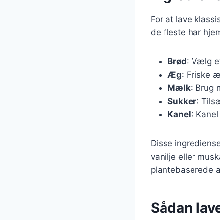
For at lave klas
de fleste har hje
Brød
: Vælg e
Æg
: Friske æ
Mælk
: Brug 
Sukker
: Tils
Kanel
: Kanel
Disse ingrediense
vanilje eller musk
plantebaserede al
Sådan lave