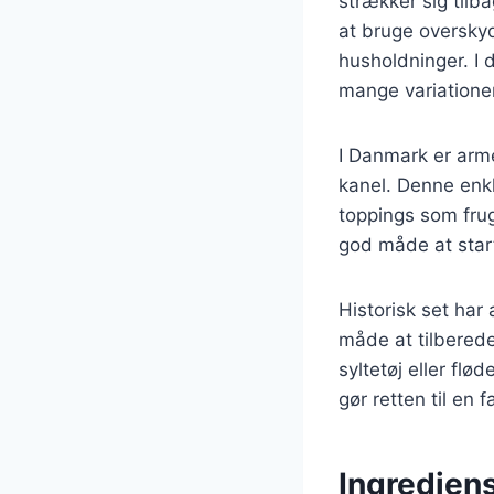
strækker sig tilb
at bruge overskyd
husholdninger. I 
mange variatione
I Danmark er arm
kanel. Denne enkl
toppings som frug
god måde at star
Historisk set har
måde at tilberede
syltetøj eller flø
gør retten til en
Ingrediens