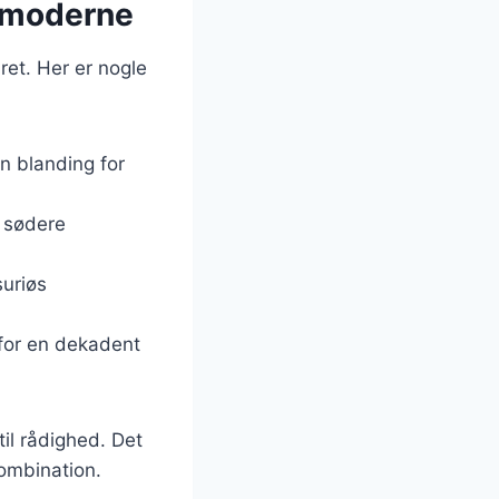
l moderne
ret. Her er nogle
in blanding for
n sødere
suriøs
 for en dekadent
til rådighed. Det
ombination.