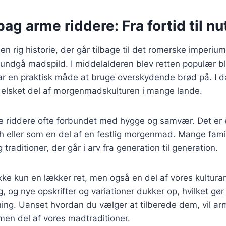
bag arme riddere: Fra fortid til nu
en rig historie, der går tilbage til det romerske imperiu
t undgå madspild. I middelalderen blev retten populær b
var en praktisk måde at bruge overskydende brød på. I 
n elsket del af morgenmadskulturen i mange lande.
e riddere ofte forbundet med hygge og samvær. Det er e
ch eller som en del af en festlig morgenmad. Mange fami
 traditioner, der går i arv fra generation til generation.
kke kun en lækker ret, men også en del af vores kulturar
, og nye opskrifter og variationer dukker op, hvilket gør
ng. Uanset hvordan du vælger at tilberede dem, vil arm
n del af vores madtraditioner.