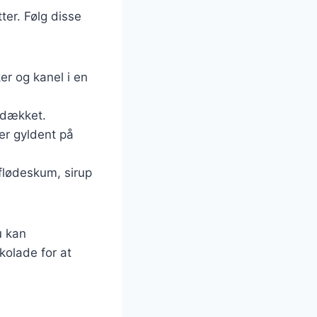
ter. Følg disse
r og kanel i en
 dækket.
er gyldent på
flødeskum, sirup
u kan
kolade for at