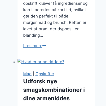
opskrift kræver få ingredienser og
kan tilberedes på kort tid, hvilket
gør den perfekt til både
morgenmad og brunch. Retten er
lavet af brød, der dyppes i en
blanding…
Klassiske
Læs mere
arme
riddere:
En
nem
Mad
|
Opskrifter
opskrift
Udforsk nye
smagskombinationer i
dine armeniddes