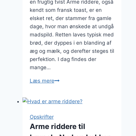
en frugtig tvist Arme riddere, også
kendt som fransk toast, er en
elsket ret, der stammer fra gamle
dage, hvor man ønskede at undgå
madspild. Retten laves typisk med
brød, der dyppes i en blanding af
æg og mælk, og derefter steges til
perfektion. I dag findes der
mange…
Arme
Læs mere
riddere
med
marmelade:
frugtig
Opskrifter
og
Arme riddere til
velsmagende