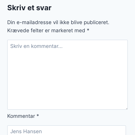
brunch:
Skriv et svar
Nyd
en
Din e-mailadresse vil ikke blive publiceret.
lækker
Krævede felter er markeret med
*
start
på
dagen
Kommentar
*