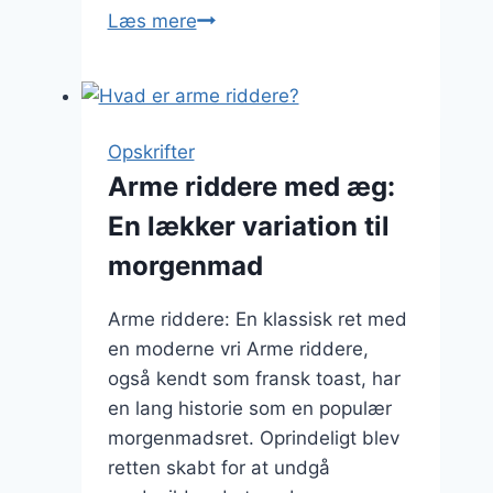
Arme
Læs mere
riddere
med
bær:
frugtig
Opskrifter
og
Arme riddere med æg:
lækker
En lækker variation til
kombination
morgenmad
Arme riddere: En klassisk ret med
en moderne vri Arme riddere,
også kendt som fransk toast, har
en lang historie som en populær
morgenmadsret. Oprindeligt blev
retten skabt for at undgå