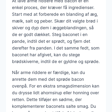
At lave arme riddere med bacon er en
enkel proces, der kræver få ingredienser.
Start med at forberede en blanding af æg,
mælk, salt og peber. Skær dit valgte brød i
skiver og dyp dem i æggeblandingen, så
de er godt dækket. Steg baconet i en
pande, indtil det er sprødt, og fjern det
derefter fra panden. I det samme fedt, som
baconet har afgivet, kan du stege
brødskiverne, indtil de er gyldne og sprøde.
Når arme riddere er færdige, kan du
anrette dem med det sprøde bacon
ovenpå. For en ekstra smagsdimension kan
du drysse lidt ahornsirup eller honning over
retten. Dette tilføjer en sødme, der
komplementerer baconets salte smag. Du