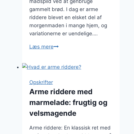
madspild ved at genbruge
gammelt brød. I dag er arme
riddere blevet en elsket del af
morgenmaden i mange hjem, og
variationerne er uendelige….
Arme
Læs mere
riddere
med
æg:
En
Opskrifter
lækker
Arme riddere med
variation
marmelade: frugtig og
til
morgenmad
velsmagende
Arme riddere: En klassisk ret med