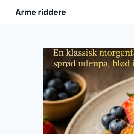
Fortsæt
Arme riddere
til
indhold