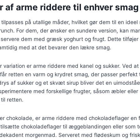
r af arme riddere til enhver smag
ilpasses på utallige måder, hvilket gør dem til en ideel 
nch. For dem, der ønsker en sundere version, kan ma
servere dem med græsk yoghurt og frugt. Dette tilføjer 
samtidig med at det bevarer den lækre smag.
variation er arme riddere med kanel og sukker. Ved at ti
år retten en varm og krydret smag, der passer perfekt
rys af sukker og et skvæt sirup bliver det en uimodståel
erimentere med forskellige frugter, såsom æbler eller 
til retten.
er chokolade, er arme riddere med chokoladeflager en f
tilsætte chokoladeflager til æggeblandingen eller som 
dekadent morgenmad. Serveret med flødeskum og frisk