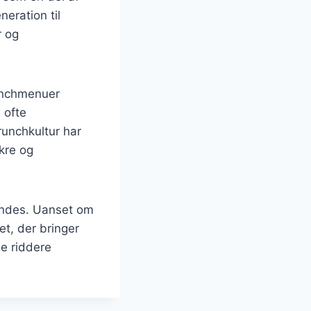
neration til
r og
unchmenuer
 ofte
runchkultur har
kre og
findes. Uanset om
et, der bringer
me riddere