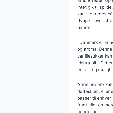
århundreder. Opr
intet gik til spi
kan tilberedes på
dyppe skiver af b
pande.
I Danmark er arme
og aroma. Denne 
vaniljesukker kan
ekstra pift. Det e
en alsidig mulighe
Arme riddere kan
flødeskum, eller 
passer til enhve
frugt eller en m
uendelige.