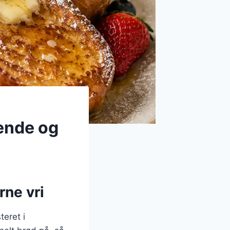
ende og
rne vri
teret i