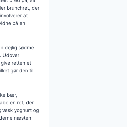
elt brød på, så
ler brunchret, der
nvolverer at
yldne på en
 en dejlig sødme
e. Udover
 give retten et
lket gør den til
ske bær,
abe en ret, der
græsk yoghurt og
hederne næsten