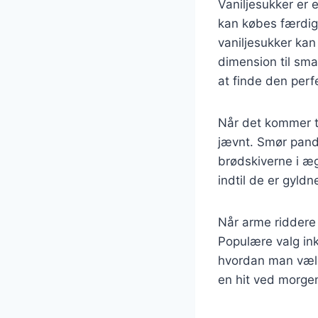
Vaniljesukker er e
kan købes færdig
vaniljesukker kan
dimension til sma
at finde den perf
Når det kommer ti
jævnt. Smør pande
brødskiverne i æ
indtil de er gyld
Når arme riddere 
Populære valg ink
hvordan man vælge
en hit ved morge