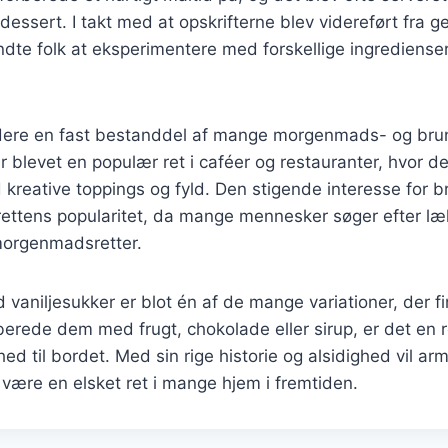
essert. I takt med at opskrifterne blev videreført fra ge
dte folk at eksperimentere med forskellige ingrediense
ddere en fast bestanddel af mange morgenmads- og br
r blevet en populær ret i caféer og restauranter, hvor de
reative toppings og fyld. Den stigende interesse for b
 rettens popularitet, da mange mennesker søger efter læ
 morgenmadsretter.
vaniljesukker er blot én af de mange variationer, der 
berede dem med frugt, chokolade eller sirup, er det en r
ed til bordet. Med sin rige historie og alsidighed vil ar
være en elsket ret i mange hjem i fremtiden.