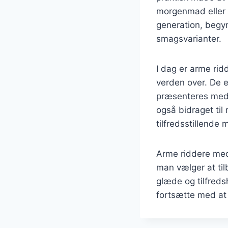
morgenmad eller d
generation, begyn
smagsvarianter.
I dag er arme ri
verden over. De e
præsenteres med k
også bidraget til
tilfredsstillende
Arme riddere med 
man vælger at til
glæde og tilfredsh
fortsætte med at 