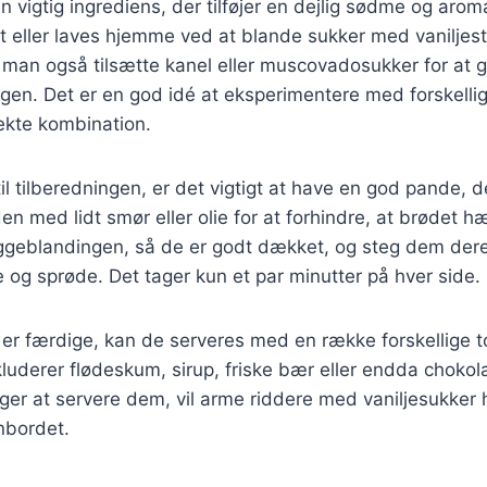
n vigtig ingrediens, der tilføjer en dejlig sødme og aroma
t eller laves hjemme ved at blande sukker med vanilje
 man også tilsætte kanel eller muscovadosukker for at g
gen. Det er en god idé at eksperimentere med forskelli
ekte kombination.
l tilberedningen, er det vigtigt at have en god pande, 
n med lidt smør eller olie for at forhindre, at brødet h
ggeblandingen, så de er godt dækket, og steg dem dere
ne og sprøde. Det tager kun et par minutter på hver side.
er færdige, kan de serveres med en række forskellige t
luderer flødeskum, sirup, friske bær eller endda choko
r at servere dem, vil arme riddere med vaniljesukker h
nbordet.