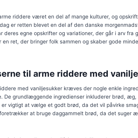
 arme riddere været en del af mange kulturer, og opskrift
. I dag er retten blevet en del af den danske morgenmadst
 deres egne opskrifter og variationer, der går i arv fra g
er en ret, der bringer folk sammen og skaber gode mind
erne til arme riddere med vanilj
riddere med vaniljesukker kræves der nogle enkle ingre
e. De grundlæggende ingredienser inkluderer brød, æg
t er vigtigt at vælge et godt brød, da det vil påvirke sm
 foretrækker at bruge daggammelt brød, da det suger 