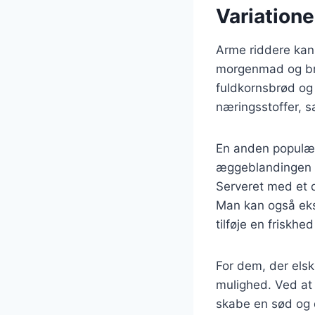
Variatione
Arme riddere kan t
morgenmad og bru
fuldkornsbrød og 
næringsstoffer, 
En anden populær 
æggeblandingen f
Serveret med et d
Man kan også eksp
tilføje en friskhed 
For dem, der elsk
mulighed. Ved at 
skabe en sød og 