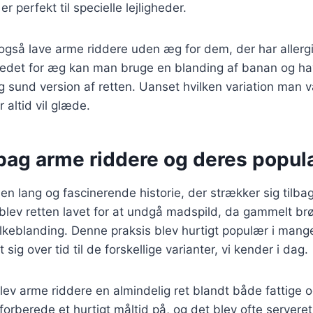
 er perfekt til specielle lejligheder.
gså lave arme riddere uden æg for dem, der har allergie
stedet for æg kan man bruge en blanding af banan og ha
g sund version af retten. Uanset hvilken variation man 
r altid vil glæde.
bag arme riddere og deres popula
en lang og fascinerende historie, der strækker sig tilbag
blev retten lavet for at undgå madspild, da gammelt brø
eblanding. Denne praksis blev hurtigt populær i mange 
 sig over tid til de forskellige varianter, vi kender i dag.
lev arme riddere en almindelig ret blandt både fattige o
forberede et hurtigt måltid på, og det blev ofte servere