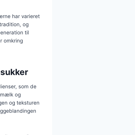
erne har varieret
radition, og
eneration til
er omkring
esukker
dienser, som de
, mælk og
agen og teksturen
æggeblandingen