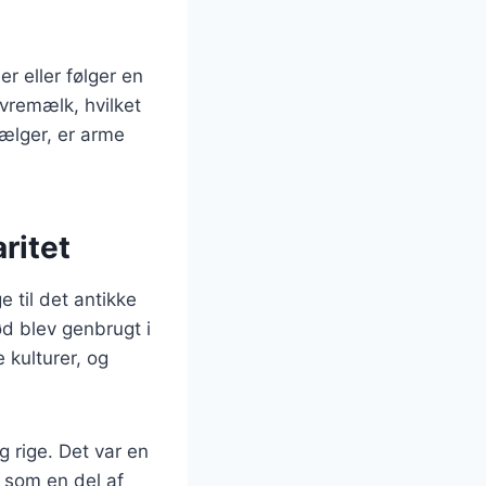
r eller følger en
vremælk, hvilket
vælger, er arme
ritet
e til det antikke
d blev genbrugt i
kulturer, og
g rige. Det var en
t som en del af