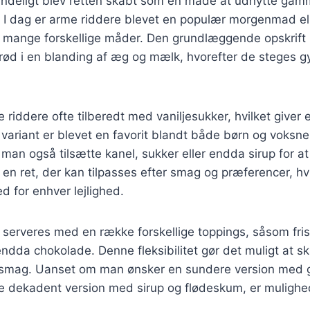
indeligt blev retten skabt som en måde at udnytte gamm
lde. I dag er arme riddere blevet en populær morgenmad el
 mange forskellige måder. Den grundlæggende opskrift i
rød i en blanding af æg og mælk, hvorefter de steges g
 riddere ofte tilberedt med vaniljesukker, hvilket giver
variant er blevet en favorit blandt både børn og voksn
 man også tilsætte kanel, sukker eller endda sirup for at
r en ret, der kan tilpasses efter smag og præferencer, hvi
d for enhver lejlighed.
 serveres med en række forskellige toppings, såsom fri
endda chokolade. Denne fleksibilitet gør det muligt at sk
r smag. Uanset om man ønsker en sundere version med 
ere dekadent version med sirup og flødeskum, er mulig