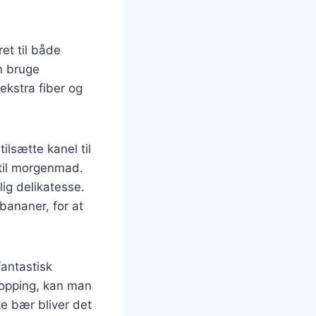
ret til både
n bruge
ekstra fiber og
lsætte kanel til
 til morgenmad.
ig delikatesse.
bananer, for at
antastisk
topping, kan man
e bær bliver det