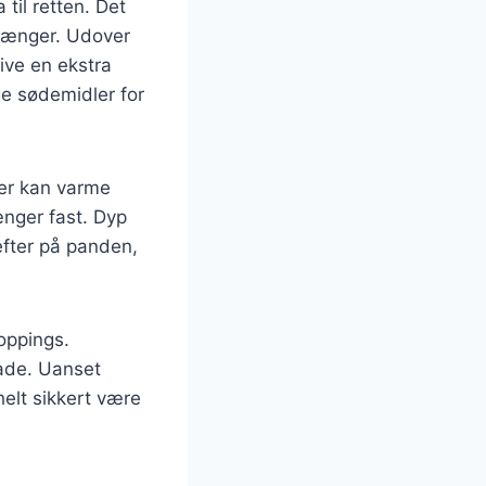
 til retten. Det
stænger. Udover
ive en ekstra
ge sødemidler for
der kan varme
ænger fast. Dyp
fter på panden,
oppings.
lade. Uanset
elt sikkert være