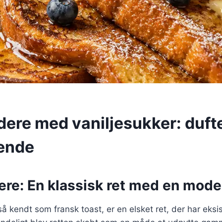
dere med vaniljesukker: duft
ende
re: En klassisk ret med en mode
å kendt som fransk toast, er en elsket ret, der har eksis