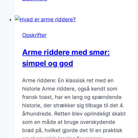
riddere
med
sukker:
Sødme
Opskrifter
til
din
Arme riddere med smør:
morgenmad
simpel og god
Arme riddere: En klassisk ret med en
historie Arme riddere, også kendt som
fransk toast, har en lang og spændende
historie, der strækker sig tilbage til det 4.
århundrede. Retten blev oprindeligt skabt
som en måde at bruge overskydende
brød på, hvilket gjorde det til en praktisk