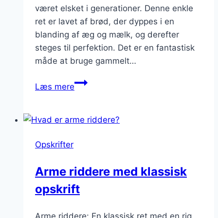
været elsket i generationer. Denne enkle
ret er lavet af brød, der dyppes i en
blanding af æg og mælk, og derefter
steges til perfektion. Det er en fantastisk
måde at bruge gammelt…
Arme
Læs mere
riddere
med
piskefløde:
ekstra
Opskrifter
cremet
nydelse
Arme riddere med klassisk
opskrift
Arme riddere: En klassisk ret med en rig