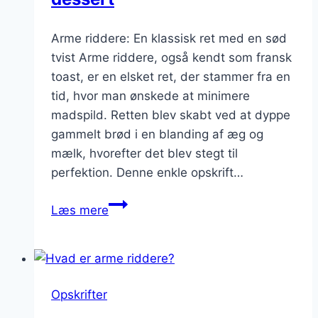
Arme riddere: En klassisk ret med en sød
tvist Arme riddere, også kendt som fransk
toast, er en elsket ret, der stammer fra en
tid, hvor man ønskede at minimere
madspild. Retten blev skabt ved at dyppe
gammelt brød i en blanding af æg og
mælk, hvorefter det blev stegt til
perfektion. Denne enkle opskrift…
Arme
Læs mere
riddere
med
flødeskum:
En
Opskrifter
dekadent