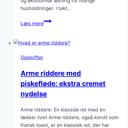
og økonomisk løsning for mange
husholdninger. I takt…
Arme
Læs mere
riddere
med
smør:
simpel
Opskrifter
og
god
Arme riddere med
piskefløde: ekstra cremet
nydelse
Arme riddere: En klassisk ret med en
lækker tvist Arme riddere, også kendt som
fransk toast, er en klassisk ret, der har