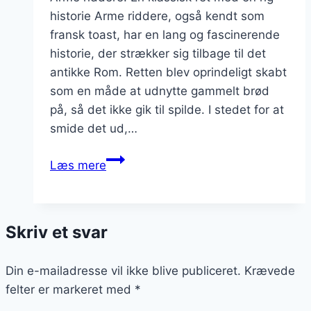
historie Arme riddere, også kendt som
fransk toast, har en lang og fascinerende
historie, der strækker sig tilbage til det
antikke Rom. Retten blev oprindeligt skabt
som en måde at udnytte gammelt brød
på, så det ikke gik til spilde. I stedet for at
smide det ud,…
Arme
Læs mere
riddere
med
klassisk
Skriv et svar
opskrift
Din e-mailadresse vil ikke blive publiceret.
Krævede
felter er markeret med
*