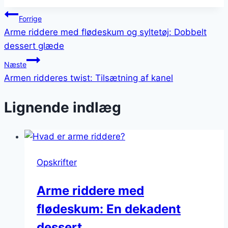
Indlægsnavigation
Forrige
Arme riddere med flødeskum og syltetøj: Dobbelt
dessert glæde
Næste
Armen ridderes twist: Tilsætning af kanel
Lignende indlæg
Opskrifter
Arme riddere med
flødeskum: En dekadent
dessert