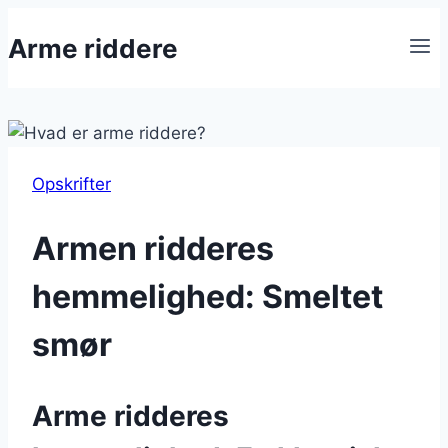
Fortsæt
Arme riddere
til
indhold
Opskrifter
Armen ridderes
hemmelighed: Smeltet
smør
Arme ridderes