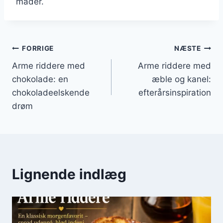
måder.
Indlægsnavigation
FORRIGE
NÆSTE
Arme riddere med
Arme riddere med
chokolade: en
æble og kanel:
chokoladeelskende
efterårsinspiration
drøm
Lignende indlæg