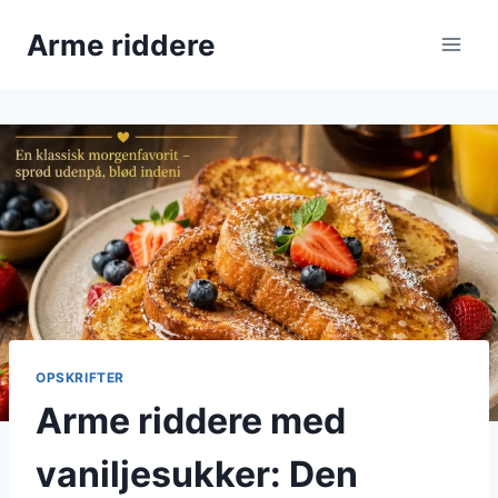
Fortsæt
Arme riddere
til
indhold
OPSKRIFTER
Arme riddere med
vaniljesukker: Den