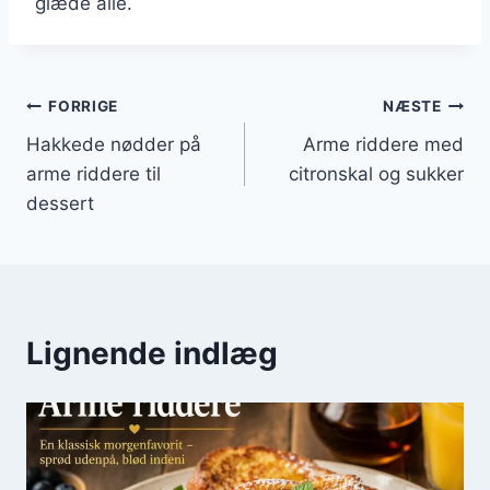
glæde alle.
Indlægsnavigation
FORRIGE
NÆSTE
Hakkede nødder på
Arme riddere med
arme riddere til
citronskal og sukker
dessert
Lignende indlæg