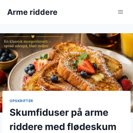
Fortsæt
Arme riddere
til
indhold
OPSKRIFTER
Skumfiduser på arme
riddere med flødeskum