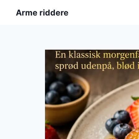
Fortsæt
Arme riddere
til
indhold