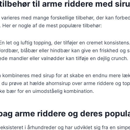
ilbehør til arme riddere med sir
varieres med mange forskellige tilbehør, der kan forbe
 Her er nogle af de mest populære tilbehør:
 En let og luftig topping, der tilføjer en cremet konsistens
Jordbær, blåbær eller hindbær kan give en friskhed og syr
tede mandler eller valnødder kan tilføje en dejlig crunch.
an kombineres med sirup for at skabe en endnu mere l
 du prøve at hælde ahornsirup over arme riddere og t
ske bær for en uimodståelig kombination.
bag arme riddere og deres popula
ksisteret i århundreder og har udviklet sig fra en simpel 