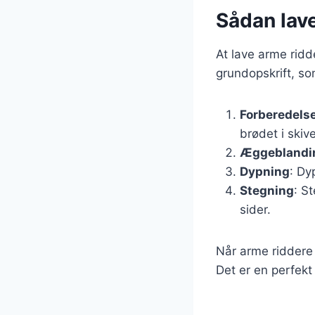
Sådan lav
At lave arme ridd
grundopskrift, so
Forberedelse
brødet i skive
Æggeblandi
Dypning
: Dy
Stegning
: S
sider.
Når arme riddere
Det er en perfekt