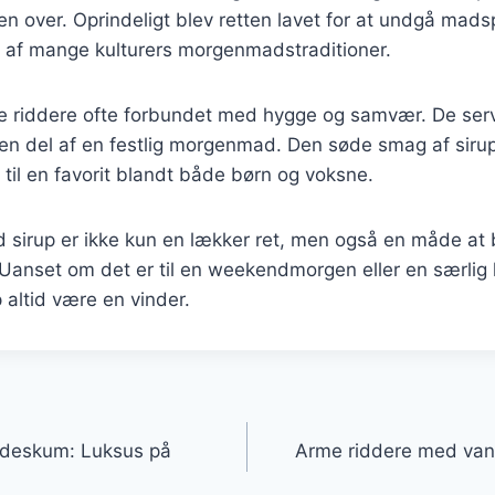
over. Oprindeligt blev retten lavet for at undgå madsp
l af mange kulturers morgenmadstraditioner.
e riddere ofte forbundet med hygge og samvær. De serve
en del af en festlig morgenmad. Den søde smag af sirup
til en favorit blandt både børn og voksne.
sirup er ikke kun en lækker ret, men også en måde at b
nset om det er til en weekendmorgen eller en særlig le
 altid være en vinder.
gation
ødeskum: Luksus på
Arme riddere med vani