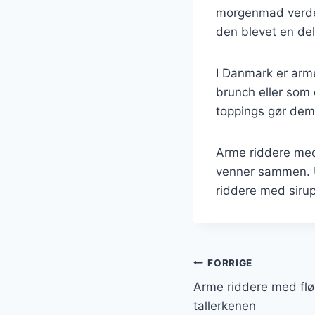
morgenmad verden 
den blevet en de
I Danmark er arm
brunch eller som 
toppings gør dem 
Arme riddere med 
venner sammen. Ua
riddere med sirup
Indlægsnavi
FORRIGE
Arme riddere med fl
tallerkenen