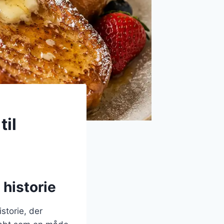
til
historie
storie, der