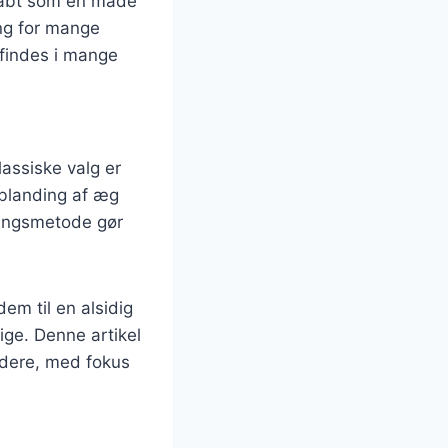
skabt som en måde
ing for mange
 findes i mange
assiske valg er
 blanding af æg
ningsmetode gør
em til en alsidig
ige. Denne artikel
iddere, med fokus