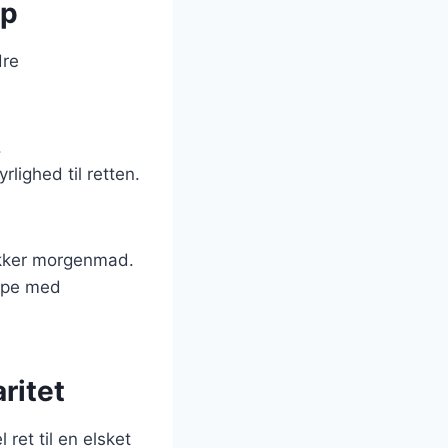
up
dre
.
lighed til retten.
ækker morgenmad.
oppe med
ritet
ret til en elsket