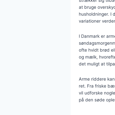
strækker sig tilb
at bruge overskyd
husholdninger. I
variationer verde
I Danmark er arm
søndagsmorgenmad
ofte hvidt brød e
og mælk, hvoreft
det muligt at tilp
Arme riddere kan 
ret. Fra friske b
vil udforske nogl
på den søde oplev