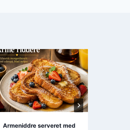
Armeniddre serveret med
Arme r