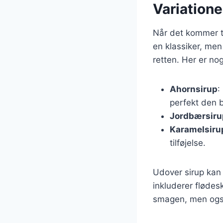
Variatione
Når det kommer ti
en klassiker, men
retten. Her er no
Ahornsirup
:
perfekt den b
Jordbærsiru
Karamelsiru
tilføjelse.
Udover sirup kan
inkluderer flødes
smagen, men også