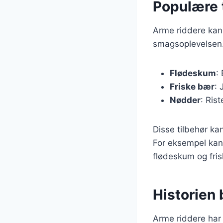
Populære t
Arme riddere kan 
smagsoplevelsen.
Flødeskum
:
Friske bær
: 
Nødder
: Ris
Disse tilbehør k
For eksempel kan
flødeskum og fri
Historien 
Arme riddere har e