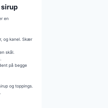
 sirup
er en
r, og kanel. Skær
n skål.
.
ldent på begge
irup og toppings.
.