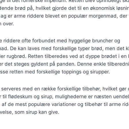
age til det romerske imperium. Retten blev oprindeligt 
ende brød på, hvilket gjorde det til en økonomisk løsn
 dag er arme riddere blevet en populær morgenmad, der
n over.
e riddere ofte forbundet med hyggelige bruncher og
. De kan laves med forskellige typer brød, men det kl
ller rugbrød. Retten tilberedes ved at dyppe brødet i en
er det steges gyldent på panden. Denne enkle tilbered
asse retten med forskellige toppings og sirupper.
serveres med en række forskellige tilbehør, hvilket gør d
ær til flødeskum og sirup, mulighederne er næsten uendel
e af de mest populære variationer og tilbehør til arme r
else, som sirup kan give.