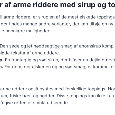
r af arme riddere med sirup og t
l arme riddere, er sirup en af de mest elskede toppings
 der findes mange andre varianter, der kan tilføje en ny 
gle populære muligheder:
 Den søde og let nøddeagtige smag af ahornsirup komp
løde tekstur af arme riddere.
p
: En frugtagtig og sød sirup, der tilføjer en dejlig bærsm
p
: For dem, der elsker en rig og sød smag, er karamel en
 arme riddere også pyntes med forskellige toppings. No
kum, friske bær, og nødder. Disse toppings kan ikke kun
 give retten et smukt udseende.