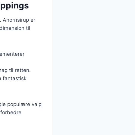
oppings
. Ahornsirup er
dimension til
lementerer
ag til retten.
 fantastisk
gle populære valg
 forbedre