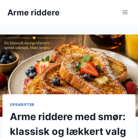
Fortsæt
Arme riddere
til
indhold
OPSKRIFTER
Arme riddere med smør:
klassisk og lækkert valg