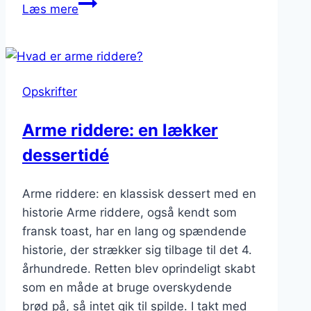
Arme
Læs mere
riddere
med
smør:
Den
Opskrifter
rige
smag
Arme riddere: en lækker
dessertidé
Arme riddere: en klassisk dessert med en
historie Arme riddere, også kendt som
fransk toast, har en lang og spændende
historie, der strækker sig tilbage til det 4.
århundrede. Retten blev oprindeligt skabt
som en måde at bruge overskydende
brød på, så intet gik til spilde. I takt med