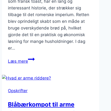
som fransk toast, har en lang og
interessant historie, der strækker sig
tilbage til det romerske imperium. Retten
blev oprindeligt skabt som en måde at
bruge overskydende brød på, hvilket
gjorde det til en praktisk og økonomisk
løsning for mange husholdninger. I dag
er…
Arme
Læs mere
riddere
med
honning:
Sød
Opskrifter
og
sund
Blåbærkompot til arme
morgenmad