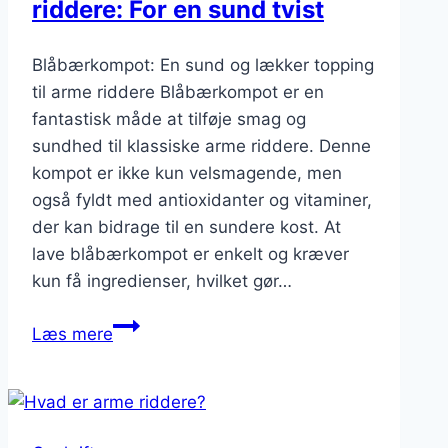
riddere: For en sund tvist
Blåbærkompot: En sund og lækker topping
til arme riddere Blåbærkompot er en
fantastisk måde at tilføje smag og
sundhed til klassiske arme riddere. Denne
kompot er ikke kun velsmagende, men
også fyldt med antioxidanter og vitaminer,
der kan bidrage til en sundere kost. At
lave blåbærkompot er enkelt og kræver
kun få ingredienser, hvilket gør…
Blåbærkompot
Læs mere
til
arme
riddere:
For