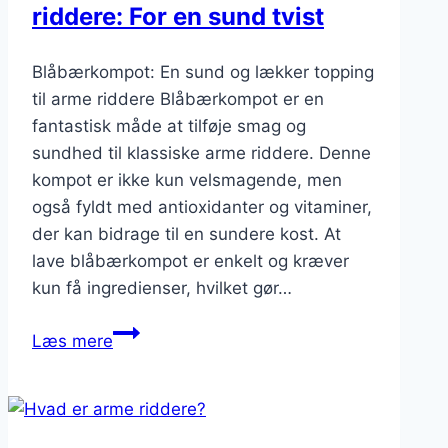
riddere: For en sund tvist
Blåbærkompot: En sund og lækker topping
til arme riddere Blåbærkompot er en
fantastisk måde at tilføje smag og
sundhed til klassiske arme riddere. Denne
kompot er ikke kun velsmagende, men
også fyldt med antioxidanter og vitaminer,
der kan bidrage til en sundere kost. At
lave blåbærkompot er enkelt og kræver
kun få ingredienser, hvilket gør…
Blåbærkompot
Læs mere
til
arme
riddere:
For