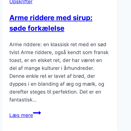
Opskrifter
en
sund
Arme riddere med sirup:
tvist
søde forkælelse
Arme riddere: en klassisk ret med en sød
tvist Arme riddere, også kendt som fransk
toast, er en elsket ret, der har været en
del af mange kulturer i århundreder.
Denne enkle ret er lavet af brød, der
dyppes i en blanding af æg og mælk, og
derefter steges til perfektion. Det er en
fantastisk…
Arme
Læs mere
riddere
med