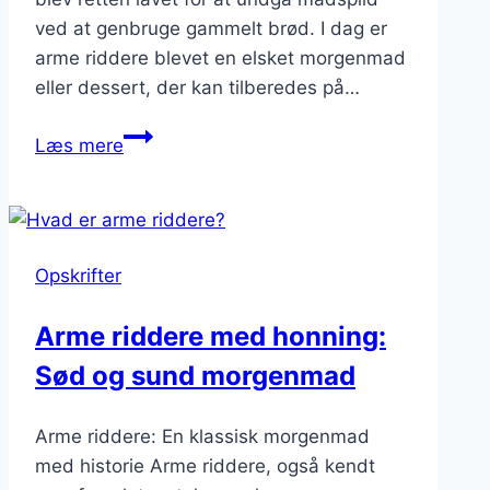
ved at genbruge gammelt brød. I dag er
arme riddere blevet en elsket morgenmad
eller dessert, der kan tilberedes på…
Arme
Læs mere
riddere
med
æble
og
Opskrifter
kanel:
efterårsvenlig
Arme riddere med honning:
opskrift
Sød og sund morgenmad
Arme riddere: En klassisk morgenmad
med historie Arme riddere, også kendt