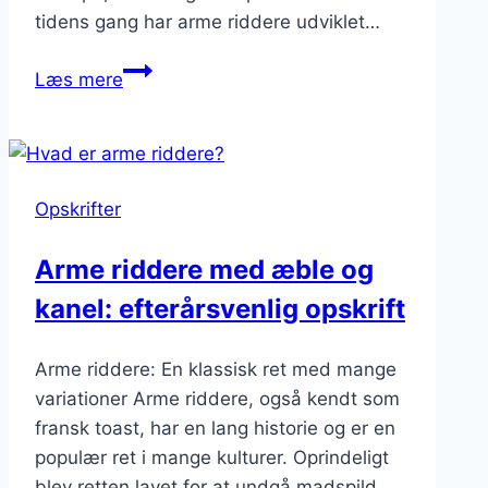
tidens gang har arme riddere udviklet…
Arme
Læs mere
riddere:
en
lækker
dessertidé
Opskrifter
Arme riddere med æble og
kanel: efterårsvenlig opskrift
Arme riddere: En klassisk ret med mange
variationer Arme riddere, også kendt som
fransk toast, har en lang historie og er en
populær ret i mange kulturer. Oprindeligt
blev retten lavet for at undgå madspild