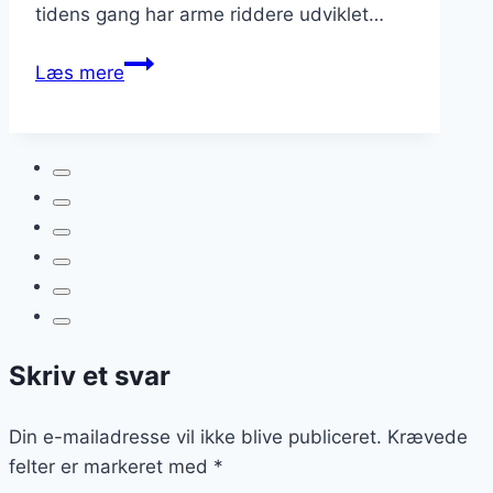
tidens gang har arme riddere udviklet…
Arme
Læs mere
riddere:
en
lækker
dessertidé
Skriv et svar
Din e-mailadresse vil ikke blive publiceret.
Krævede
felter er markeret med
*