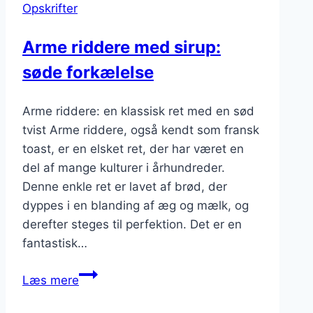
Opskrifter
en
sund
Arme riddere med sirup:
tvist
søde forkælelse
Arme riddere: en klassisk ret med en sød
tvist Arme riddere, også kendt som fransk
toast, er en elsket ret, der har været en
del af mange kulturer i århundreder.
Denne enkle ret er lavet af brød, der
dyppes i en blanding af æg og mælk, og
derefter steges til perfektion. Det er en
fantastisk…
Arme
Læs mere
riddere
med