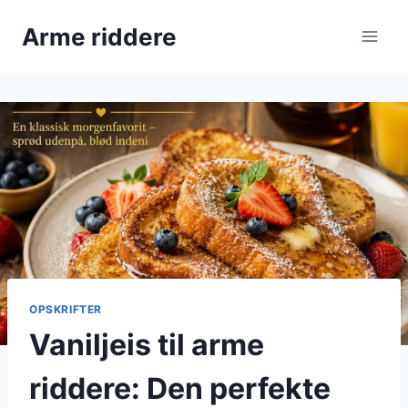
Fortsæt
Arme riddere
til
indhold
OPSKRIFTER
Vaniljeis til arme
riddere: Den perfekte