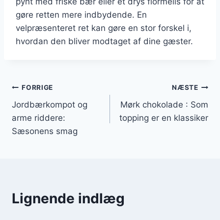
pynt med friske bær eller et drys flormelis for at
gøre retten mere indbydende. En
velpræsenteret ret kan gøre en stor forskel i,
hvordan den bliver modtaget af dine gæster.
Indlægsnavigation
FORRIGE
NÆSTE
Jordbærkompot og
Mørk chokolade : Som
arme riddere:
topping er en klassiker
Sæsonens smag
Lignende indlæg