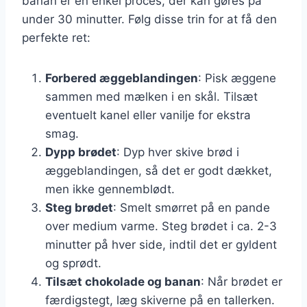
banan er en enkel proces, der kan gøres på
under 30 minutter. Følg disse trin for at få den
perfekte ret:
Forbered æggeblandingen
: Pisk æggene
sammen med mælken i en skål. Tilsæt
eventuelt kanel eller vanilje for ekstra
smag.
Dypp brødet
: Dyp hver skive brød i
æggeblandingen, så det er godt dækket,
men ikke gennemblødt.
Steg brødet
: Smelt smørret på en pande
over medium varme. Steg brødet i ca. 2-3
minutter på hver side, indtil det er gyldent
og sprødt.
Tilsæt chokolade og banan
: Når brødet er
færdigstegt, læg skiverne på en tallerken.