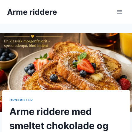
Fortsæt
Arme riddere
til
indhold
OPSKRIFTER
Arme riddere med
smeltet chokolade og