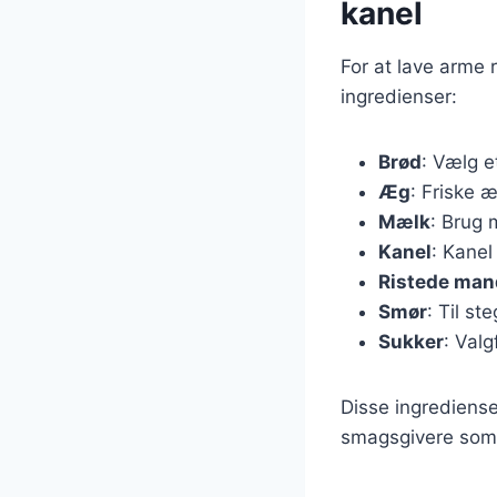
kanel
For at lave arme 
ingredienser:
Brød
: Vælg e
Æg
: Friske æ
Mælk
: Brug 
Kanel
: Kanel
Ristede man
Smør
: Til s
Sukker
: Valg
Disse ingrediense
smagsgivere som v