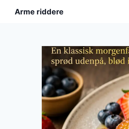
Fortsæt
Arme riddere
til
indhold