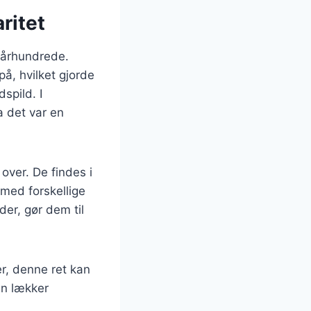
ritet
. århundrede.
å, hvilket gjorde
spild. I
a det var en
over. De findes i
 med forskellige
er, gør dem til
r, denne ret kan
en lækker