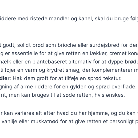
riddere med ristede mandler og kanel, skal du bruge fø
t godt, solidt brød som brioche eller surdejsbrød for d
g er essentielle for at give retten en lækker, cremet kon
mælk eller en plantebaseret alternativ for at dyppe brød
 tilføjer en varm og krydret smag, der komplementerer 
dler
: Hak dem groft for at tilføje en sprød tekstur.
tegning af arme riddere for en gylden og sprød overflade.
frit, men kan bruges til at søde retten, hvis ønskes.
r kan varieres alt efter hvad du har hjemme, og du kan t
anilje eller muskatnød for at give retten et personligt 