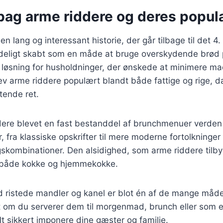
bag arme riddere og deres popula
n lang og interessant historie, der går tilbage til det 4
ndeligt skabt som en måde at bruge overskydende brød p
sk løsning for husholdninger, der ønskede at minimere mad
v arme riddere populært blandt både fattige og rige, d
ende ret.
dere blevet en fast bestanddel af brunchmenuer verden 
, fra klassiske opskrifter til mere moderne fortolkninger
kombinationer. Den alsidighed, som arme riddere tilbyd
t både kokke og hjemmekokke.
 ristede mandler og kanel er blot én af de mange måde
 om du serverer dem til morgenmad, brunch eller som 
elt sikkert imponere dine gæster og familie.