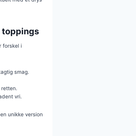
e toppings
 forskel i
gtagtig smag.
 retten.
dent vri.
en unikke version