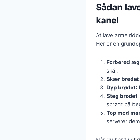
Sådan lav
kanel
At lave arme ridd
Her er en grundop
Forbered æg
skål.
Skær brødet
Dyp brødet
:
Steg brødet
sprødt på be
Top med ma
serverer dem
Når du har fulgt 