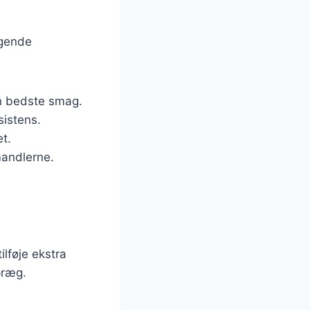
lgende
en bedste smag.
sistens.
et.
mandlerne.
ilføje ekstra
præg.