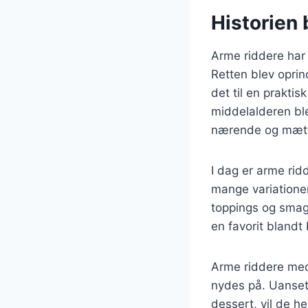
Historien 
Arme riddere har e
Retten blev opri
det til en prakti
middelalderen ble
nærende og mætt
I dag er arme rid
mange variationer
toppings og smags
en favorit bland
Arme riddere med
nydes på. Uanset
dessert, vil de h