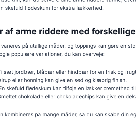
r en skefuld flødeskum for ekstra lækkerhed.
r af arme riddere med forskellig
varieres på utallige måder, og toppings kan gøre en stor
gle populære variationer, du kan overveje:
Tilsæt jordbær, blåbær eller hindbær for en frisk og fru
sirup eller honning kan give en sød og klæbrig finish.
 En skefuld flødeskum kan tilføje en lækker cremethed til
Smeltet chokolade eller chokoladechips kan give en deka
an kombineres på mange måder, så du kan skabe din eg