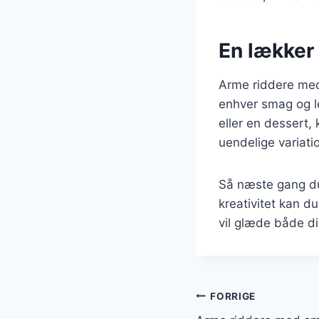
En lækker 
Arme riddere med 
enhver smag og l
eller en dessert,
uendelige variati
Så næste gang du
kreativitet kan du
vil glæde både d
Indlægsnavi
FORRIGE