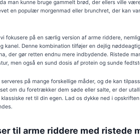
da man kunne bruge gammelt brød, der ellers ville være
blevet en populær morgenmad eller brunchret, der kan v
il vi fokusere på en særlig version af arme riddere, nem
g kanel. Denne kombination tilføjer en dejlig nøddeagt
ma, der gør retten endnu mere indbydende. Ristede mand
tur, men også en sund dosis af protein og sunde fedtsto
 serveres på mange forskellige måder, og de kan tilpas
et om du foretrækker dem søde eller salte, er der utal
klassiske ret til din egen. Lad os dykke ned i opskriften
indes.
er til arme riddere med ristede 