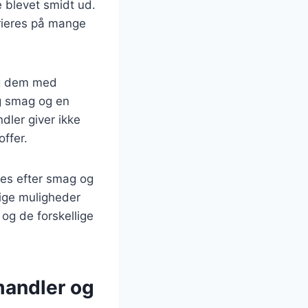
 blevet smidt ud.
arieres på mange
lig dem med
ig smag og en
ler giver ikke
ffer.
ses efter smag og
lige muligheder
 og de forskellige
mandler og