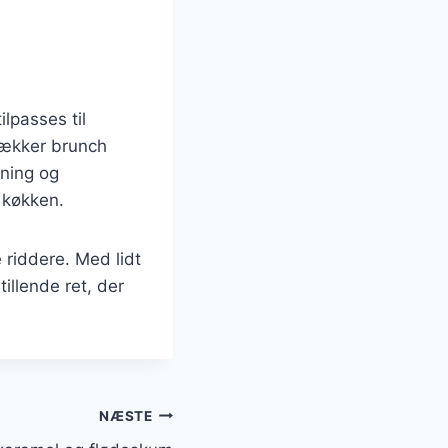
lpasses til
lækker brunch
dning og
 køkken.
riddere. Med lidt
tillende ret, der
NÆSTE