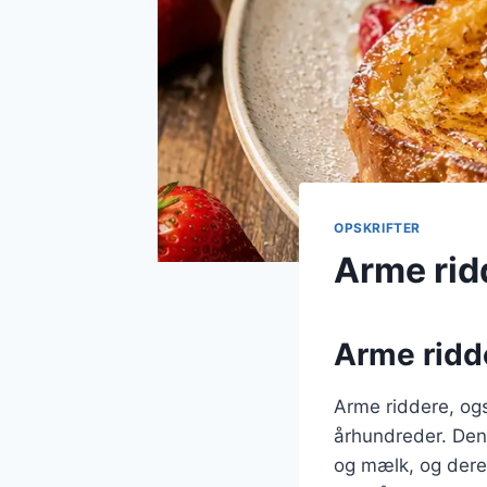
OPSKRIFTER
Arme rid
Arme ridde
Arme riddere, ogs
århundreder. Denn
og mælk, og dereft