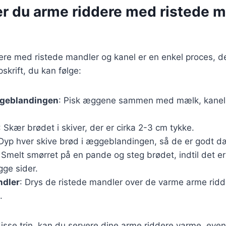
er du arme riddere med ristede m
ere med ristede mandler og kanel er en enkel proces, der
skrift, du kan følge:
geblandingen
: Pisk æggene sammen med mælk, kanel 
: Skær brødet i skiver, der er cirka 2-3 cm tykke.
 Dyp hver skive brød i æggeblandingen, så de er godt d
: Smelt smørret på en pande og steg brødet, indtil det e
gge sider.
ndler
: Drys de ristede mandler over de varme arme ridd
.
disse trin, kan du servere dine arme riddere varme, eve