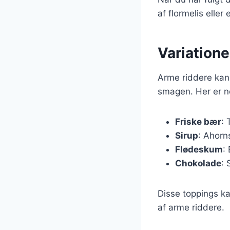
af flormelis elle
Variatione
Arme riddere kan 
smagen. Her er no
Friske bær
: 
Sirup
: Ahorn
Flødeskum
:
Chokolade
: 
Disse toppings k
af arme riddere.