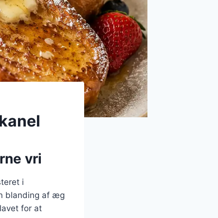
 kanel
rne vri
teret i
en blanding af æg
lavet for at