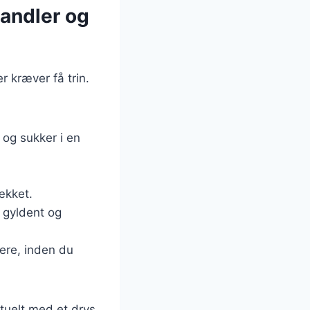
andler og
 kræver få trin.
og sukker i en
ækket.
r gyldent og
ere, inden du
ntuelt med et drys