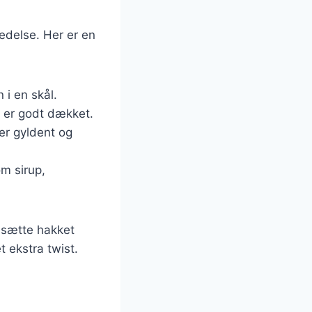
edelse. Her er en
i en skål.
 er godt dækket.
er gyldent og
m sirup,
ilsætte hakket
t ekstra twist.