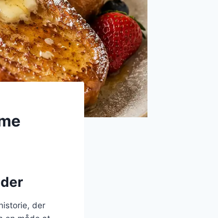
rme
dder
istorie, der