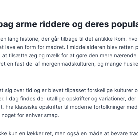
bag arme riddere og deres popula
en lang historie, der går tilbage til det antikke Rom, hv
at lave en form for madret. I middelalderen blev retten 
at tilsætte æg og mælk for at gøre den mere nærende.
vet en fast del af morgenmadskulturen, og mange huske
t sig over tid og er blevet tilpasset forskellige kulturer 
 I dag findes der utallige opskrifter og variationer, der
rit. Fra klassiske opskrifter til moderne fortolkninger med
r noget for enhver smag.
ikke kun en lækker ret, men også en måde at bevare trad