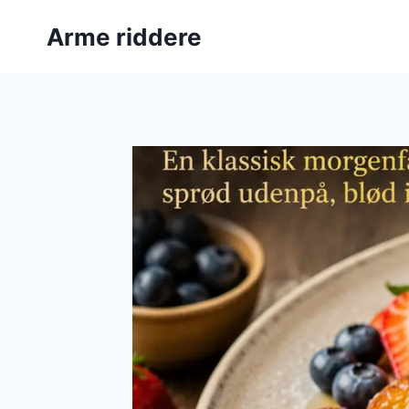
Fortsæt
Arme riddere
til
indhold