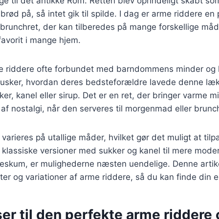
age til det antikke Rom. Retten blev oprindeligt skabt s
rød på, så intet gik til spilde. I dag er arme riddere en
runchret, der kan tilberedes på mange forskellige måde
 favorit i mange hjem.
e riddere ofte forbundet med barndommens minder og 
usker, hvordan deres bedsteforældre lavede denne lækr
er, kanel eller sirup. Det er en ret, der bringer varme 
 af nostalgi, når den serveres til morgenmad eller brunc
arieres på utallige måder, hvilket gør det muligt at tilpa
klassiske versioner med sukker og kanel til mere moder
deskum, er mulighederne næsten uendelige. Denne artike
fter og variationer af arme riddere, så du kan finde din e
er til den perfekte arme riddere 