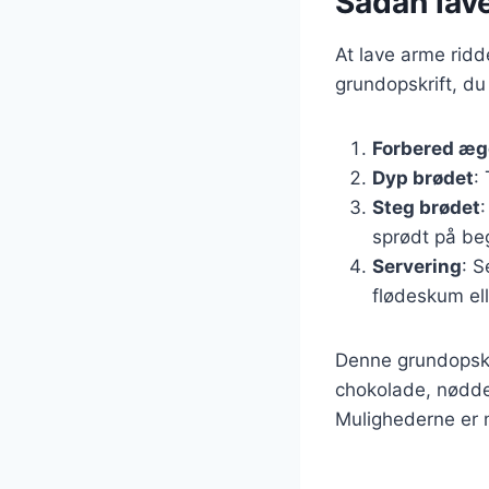
Sådan lave
At lave arme ridd
grundopskrift, du
Forbered æg
Dyp brødet
:
Steg brødet
sprødt på be
Servering
: S
flødeskum ell
Denne grundopskri
chokolade, nødder
Mulighederne er 