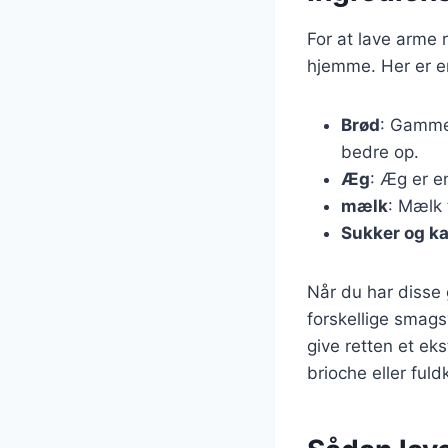
For at lave arme
hjemme. Her er en
Brød
: Gamme
bedre op.
Æg
: Æg er en
mælk
: Mælk 
Sukker og k
Når du har disse
forskellige smagsv
give retten et ek
brioche eller ful