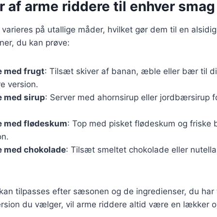
r af arme riddere til enhver smag
arieres på utallige måder, hvilket gør dem til en alsidig
ner, du kan prøve:
e med frugt
: Tilsæt skiver af banan, æble eller bær til 
e version.
e med sirup
: Server med ahornsirup eller jordbærsirup 
e med flødeskum
: Top med pisket flødeskum og friske 
on.
e med chokolade
: Tilsæt smeltet chokolade eller nutell
 kan tilpasses efter sæsonen og de ingredienser, du har t
rsion du vælger, vil arme riddere altid være en lækker og