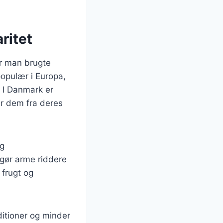
ritet
or man brugte
populær i Europa,
 I Danmark er
r dem fra deres
og
 gør arme riddere
 frugt og
itioner og minder