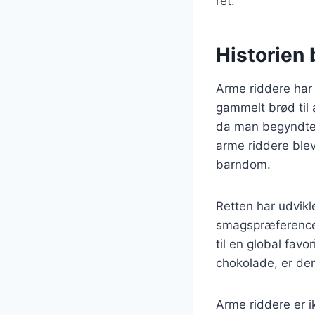
ret.
Historien 
Arme riddere har 
gammelt brød til 
da man begyndte 
arme riddere ble
barndom.
Retten har udvikle
smagspræferencer.
til en global favo
chokolade, er de
Arme riddere er 