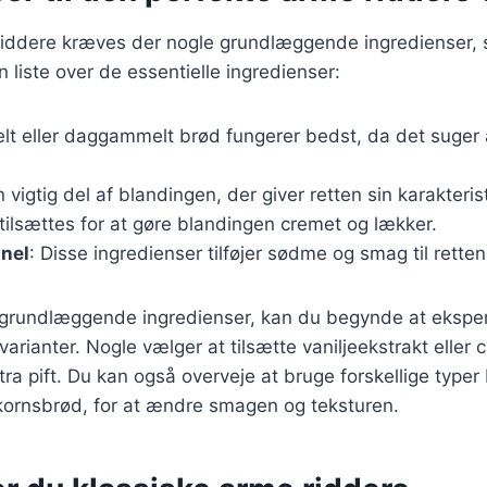
 riddere kræves der nogle grundlæggende ingredienser, 
 liste over de essentielle ingredienser:
lt eller daggammelt brød fungerer bedst, da det suge
 vigtig del af blandingen, der giver retten sin karakteris
tilsættes for at gøre blandingen cremet og lækker.
anel
: Disse ingredienser tilføjer sødme og smag til retten
 grundlæggende ingredienser, kan du begynde at eksp
arianter. Nogle vælger at tilsætte vaniljeekstrakt eller c
stra pift. Du kan også overveje at bruge forskellige type
dkornsbrød, for at ændre smagen og teksturen.