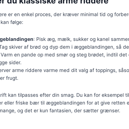
r du klassiske arme riddere
ere er en enkel proces, der kræver minimal tid og forber
 kan følge:
geblandingen
: Pisk æg, mælk, sukker og kanel sammen 
 Tag skiver af brød og dyp dem i æggeblandingen, så de
: Varm en pande op med smør og steg brødet, indtil det 
gge sider.
erver arme riddere varme med dit valg af toppings, såso
er frugt.
ft kan tilpasses efter din smag. Du kan for eksempel t
 eller friske bær til æggeblandingen for at give retten e
mange, og det er kun fantasien, der sætter grænser.