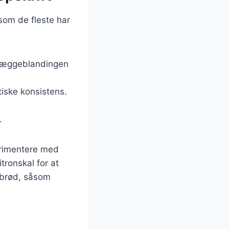
som de fleste har
r æggeblandingen
tiske konsistens.
.
erimentere med
itronskal for at
r brød, såsom