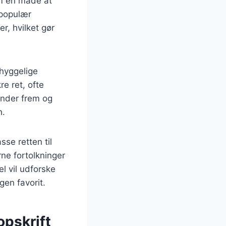
om en måde at
 populær
r, hvilket gør
hyggelige
e ret, ofte
minder frem og
h.
sse retten til
ne fortolkninger
l vil udforske
gen favorit.
opskrift