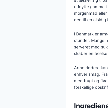
strækker sig tilb
udnytte gammelt b
morgenmad eller b
den til en alsidig
I Danmark er arm
stunder. Mange h
serveret med sukk
skaber en følelse
Arme riddere kan v
enhver smag. Fra 
med frugt og flø
forskellige opskri
Ingrediens