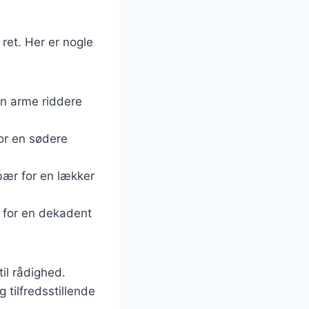
 ret. Her er nogle
din arme riddere
for en sødere
bær for en lækker
a for en dekadent
il rådighed.
 tilfredsstillende