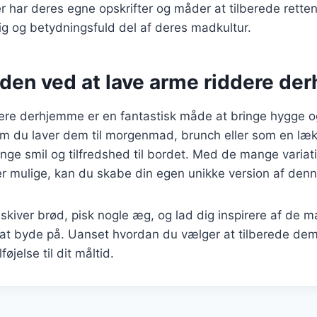
r har deres egne opskrifter og måder at tilberede retten 
lig og betydningsfuld del af deres madkultur.
den ved at lave arme riddere de
ere derhjemme er en fantastisk måde at bringe hygge og
m du laver dem til morgenmad, brunch eller som en lækk
ringe smil og tilfredshed til bordet. Med de mange variat
 er mulige, kan du skabe din egen unikke version af denn
e skiver brød, pisk nogle æg, og lad dig inspirere af de 
at byde på. Uanset hvordan du vælger at tilberede dem,
jelse til dit måltid.