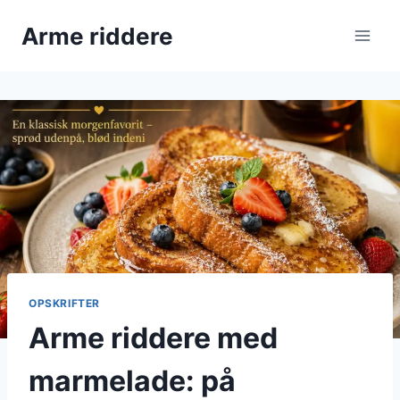
Fortsæt
Arme riddere
til
indhold
OPSKRIFTER
Arme riddere med
marmelade: på