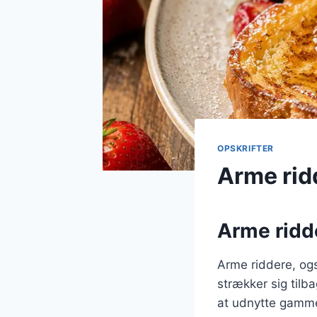
OPSKRIFTER
Arme rid
Arme ridde
Arme riddere, ogs
strækker sig tilb
at udnytte gammelt