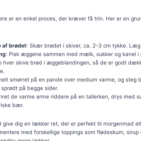
ere er en enkel proces, der kræver få trin. Her er en gru
 af brødet
: Skær brødet i skiver, ca. 2-3 cm tykke. Læg 
ng
: Pisk æggene sammen med mælk, sukker og kanel i e
p hver skive brød i æggeblandingen, så de er godt dæk
e.
melt smørret på en pande over medium varme, og steg br
 sprødt på begge sider.
nret de varme arme riddere på en tallerken, drys med s
riske bær.
il give dig en lækker ret, der er perfekt til morgenmad e
mentere med forskellige toppings som flødeskum, sirup 
n endnu mere lækker.