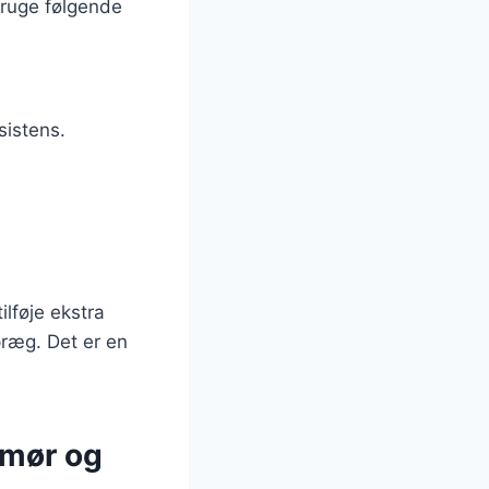
bruge følgende
sistens.
ilføje ekstra
præg. Det er en
smør og