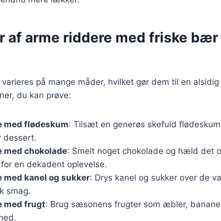
r af arme riddere med friske bær
varieres på mange måder, hvilket gør dem til en alsidig 
ner, du kan prøve:
e med flødeskum
: Tilsæt en generøs skefuld flødeskum
 dessert.
e med chokolade
: Smelt noget chokolade og hæld det 
 for en dekadent oplevelse.
e med kanel og sukker
: Drys kanel og sukker over de v
sk smag.
e med frugt
: Brug sæsonens frugter som æbler, bananer 
khed.