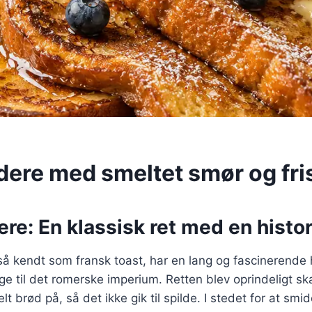
dere med smeltet smør og fri
re: En klassisk ret med en histor
å kendt som fransk toast, har en lang og fascinerende h
age til det romerske imperium. Retten blev oprindeligt 
 brød på, så det ikke gik til spilde. I stedet for at smi