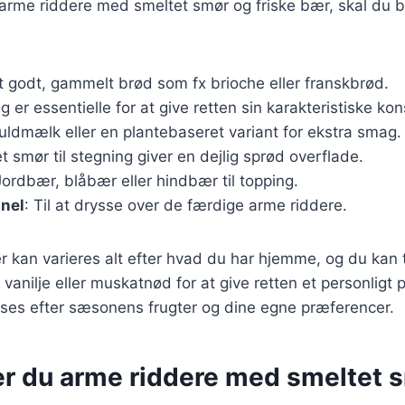
 arme riddere med smeltet smør og friske bær, skal du 
t godt, gammelt brød som fx brioche eller franskbrød.
g er essentielle for at give retten sin karakteristiske kon
fuldmælk eller en plantebaseret variant for ekstra smag.
t smør til stegning giver en dejlig sprød overflade.
Jordbær, blåbær eller hindbær til topping.
anel
: Til at drysse over de færdige arme riddere.
r kan varieres alt efter hvad du har hjemme, og du kan t
anilje eller muskatnød for at give retten et personligt 
asses efter sæsonens frugter og dine egne præferencer.
er du arme riddere med smeltet 