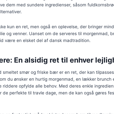
lave dem med sundere ingredienser, såsom fuldkornsbrød
ternativer.
kke kun en ret, men også en oplevelse, der bringer min
lie og venner. Uanset om de serveres til morgenmad, br
ltid være en elsket del af dansk madtradition.
re: En alsidig ret til enhver lejli
smeltet smør og friske bær er en ret, der kan tilpasses 
t om du ønsker en hurtig morgenmad, en lækker brunch e
 riddere opfylde alle behov. Med deres enkle ingredien
er de perfekte til travle dage, men de kan også gøres fe