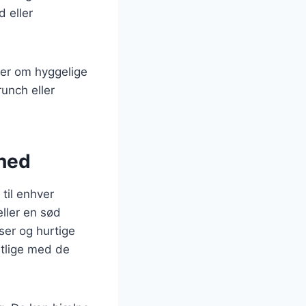
 eller
der om hyggelige
unch eller
ghed
til enhver
ller en sød
ser og hurtige
stlige med de