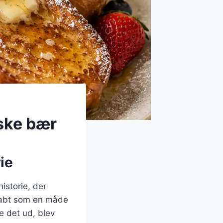
ske bær
ie
istorie, der
skabt som en måde
de det ud, blev