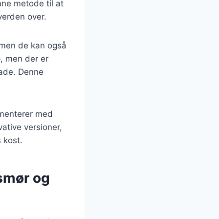
ne metode til at
verden over.
 men de kan også
p, men der er
lade. Denne
imenterer med
vative versioner,
 kost.
 smør og