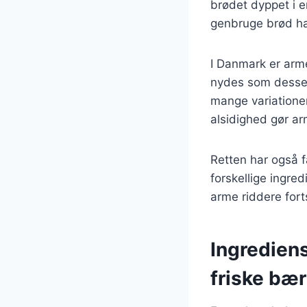
brødet dyppet i e
genbruge brød har
I Danmark er arm
nydes som dessert
mange variatione
alsidighed gør ar
Retten har også 
forskellige ingred
arme riddere for
Ingredien
friske bær