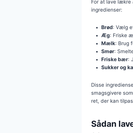
For at lave lækre
ingredienser:
Brød
: Vælg e
Æg
: Friske æ
Mælk
: Brug 
Smør
: Smelte
Friske bær
: 
Sukker og k
Disse ingrediense
smagsgivere som v
ret, der kan tilp
Sådan lav