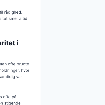
til rådighed.
ltet smør altid
itet i
 man ofte brugte
holdninger, hvor
samtidig var
s ofte på
n stigende