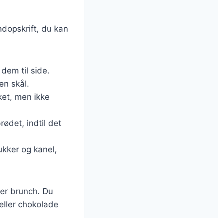
ndopskrift, du kan
dem til side.
n skål.
ket, men ikke
ødet, indtil det
ukker og kanel,
ller brunch. Du
eller chokolade