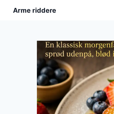
Fortsæt
Arme riddere
til
indhold