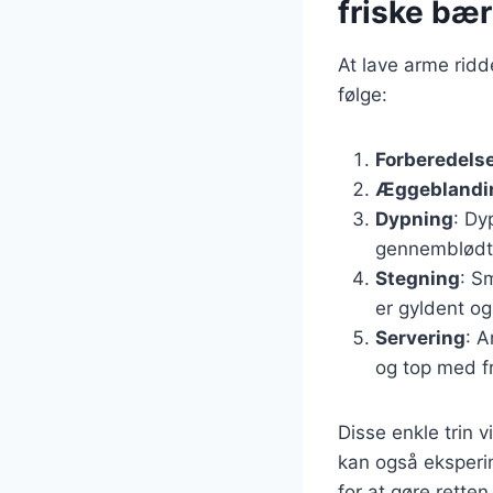
friske bær
At lave arme ridd
følge:
Forberedelse
Æggeblandi
Dypning
: Dy
gennemblødt
Stegning
: S
er gyldent og
Servering
: A
og top med f
Disse enkle trin v
kan også eksperi
for at gøre rette