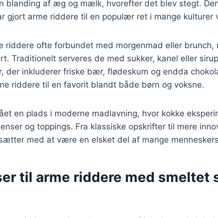
n blanding af æg og mælk, hvorefter det blev stegt. Den
 gjort arme riddere til en populær ret i mange kulturer 
e riddere ofte forbundet med morgenmad eller brunch,
. Traditionelt serveres de med sukker, kanel eller siru
r, der inkluderer friske bær, flødeskum og endda choko
me riddere til en favorit blandt både børn og voksne.
fået en plads i moderne madlavning, hvor kokke eksper
ienser og toppings. Fra klassiske opskrifter til mere inno
tsætter med at være en elsket del af mange menneskers
ser til arme riddere med smeltet