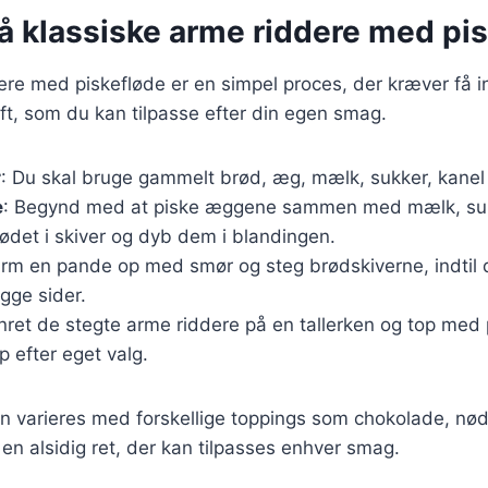
på klassiske arme riddere med pi
ere med piskefløde er en simpel proces, der kræver få i
ft, som du kan tilpasse efter din egen smag.
r
: Du skal bruge gammelt brød, æg, mælk, sukker, kanel 
e
: Begynd med at piske æggene sammen med mælk, sukk
ødet i skiver og dyb dem i blandingen.
arm en pande op med smør og steg brødskiverne, indtil 
gge sider.
nret de stegte arme riddere på en tallerken og top med p
p efter eget valg.
n varieres med forskellige toppings som chokolade, nødd
l en alsidig ret, der kan tilpasses enhver smag.