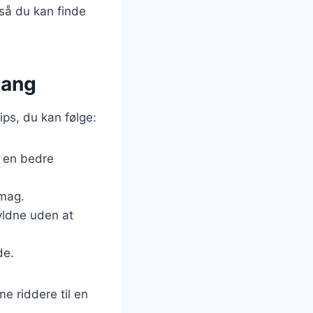
 så du kan finde
gang
ips, du kan følge:
r en bedre
smag.
gyldne uden at
de.
e riddere til en