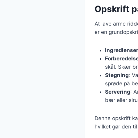
Opskrift 
At lave arme ridd
er en grundopskri
Ingrediense
Forberedels
skål. Skær br
Stegning
: V
sprøde på be
Servering
: A
bær eller siru
Denne opskrift ka
hvilket gør den ti