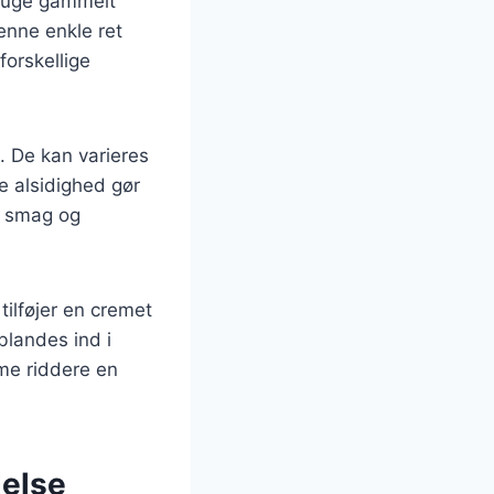
bruge gammelt
enne enkle ret
forskellige
. De kan varieres
e alsidighed gør
r smag og
ilføjer en cremet
blandes ind i
rme riddere en
delse