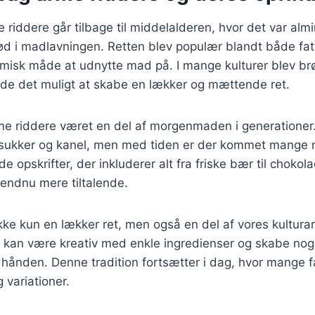
 riddere går tilbage til middelalderen, hvor det var almi
d i madlavningen. Retten blev populær blandt både fatt
misk måde at udnytte mad på. I mange kulturer blev br
rde det muligt at skabe en lækker og mættende ret.
e riddere været en del af morgenmaden i generationer. 
sukker og kanel, men med tiden er der kommet mange nye
e opskrifter, der inkluderer alt fra friske bær til choko
n endnu mere tiltalende.
kke kun en lækker ret, men også en del af vores kultura
kan være kreativ med enkle ingredienser og skabe noge
hånden. Denne tradition fortsætter i dag, hvor mange f
 variationer.