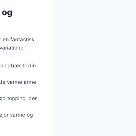
 og
 en fantastisk
ariationer:
hindbær til din
 de varme arme
ød topping, der
føjer varme og