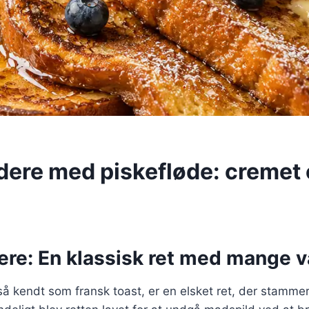
dere med piskefløde: cremet
re: En klassisk ret med mange v
å kendt som fransk toast, er en elsket ret, der stammer 