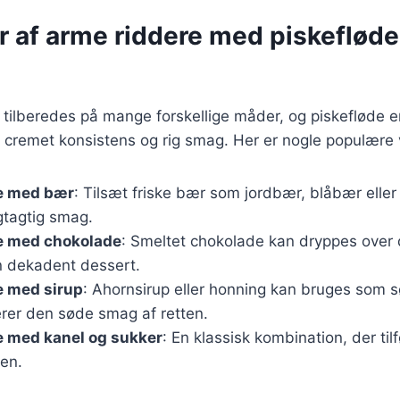
r af arme riddere med piskefløde
tilberedes på mange forskellige måder, og piskefløde er
n cremet konsistens og rig smag. Her er nogle populære v
e med bær
: Tilsæt friske bær som jordbær, blåbær eller 
ugtagtig smag.
e med chokolade
: Smeltet chokolade kan dryppes over
en dekadent dessert.
e med sirup
: Ahornsirup eller honning kan bruges som s
er den søde smag af retten.
e med kanel og sukker
: En klassisk kombination, der til
ten.