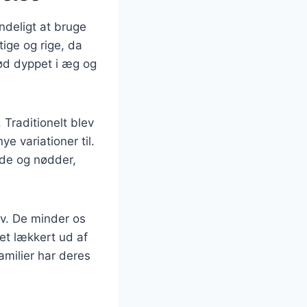
ndeligt at bruge
ige og rige, da
ød dyppet i æg og
Traditionelt blev
 variationer til.
lade og nødder,
rv. De minder os
t lækkert ud af
amilier har deres