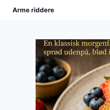
Fortsæt
Arme riddere
til
indhold