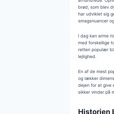
århundrede. Oprin
brød, som blev dy
har udviklet sig g
smagsnuancer og 
I dag kan arme ri
med forskellige t
retten populær b
lejlighed.
En af de mest pop
og lækker dimensi
dejen for at give
sikker vinder på
Historien