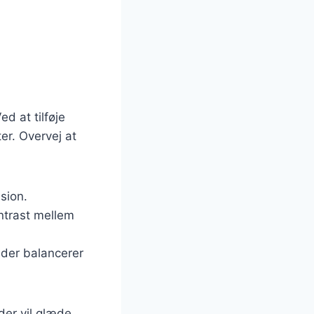
d at tilføje
er. Overvej at
sion.
ontrast mellem
, der balancerer
der vil glæde