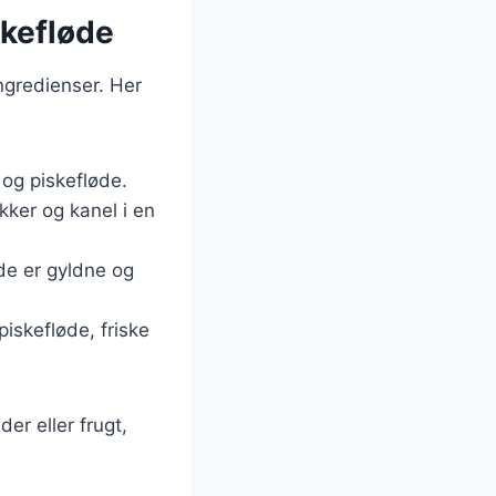
skefløde
ngredienser. Her
og piskefløde.
er og kanel i en
de er gyldne og
iskefløde, friske
er eller frugt,