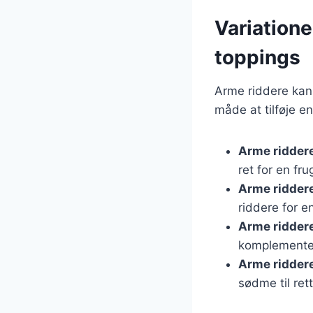
Variatione
toppings
Arme riddere kan 
måde at tilføje e
Arme ridder
ret for en fr
Arme ridder
riddere for 
Arme ridder
komplementer
Arme ridder
sødme til ret