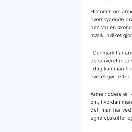
Historien om arme
overskydende brø
den var en økono
mælk, hvilket gjo
I Danmark har arm
de serveret med 
I dag kan man find
hvilket gør rette
Arme riddere er i
om, hvordan man 
det, man har ved 
egne opskrifter og