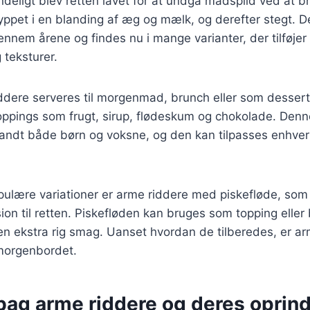
deligt blev retten lavet for at undgå madspild ved at 
ppet i en blanding af æg og mælk, og derefter stegt. D
ennem årene og findes nu i mange varianter, der tilføjer 
teksturer.
ddere serveres til morgenmad, brunch eller som dessert
oppings som frugt, sirup, flødeskum og chokolade. Denn
landt både børn og voksne, og den kan tilpasses enhve
ulære variationer er arme riddere med piskefløde, som t
on til retten. Piskefløden kan bruges som topping eller 
 en ekstra rig smag. Uanset hvordan de tilberedes, er a
 morgenbordet.
 bag arme riddere og deres oprin