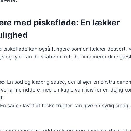
levelse.
ere med piskefløde: En lækker
ulighed
 piskefløde kan også fungere som en lækker dessert. Ve
ngs og fyld kan du skabe en ret, der imponerer dine gæst
ce
: En sød og klæbrig sauce, der tilføjer en ekstra dimen
rver arme riddere med en kugle vaniljeis for en dejlig k
t.
 En sauce lavet af friske frugter kan give en syrlig smag
 kan gøre dine arme riddere til en uforglemmelig dessert, 