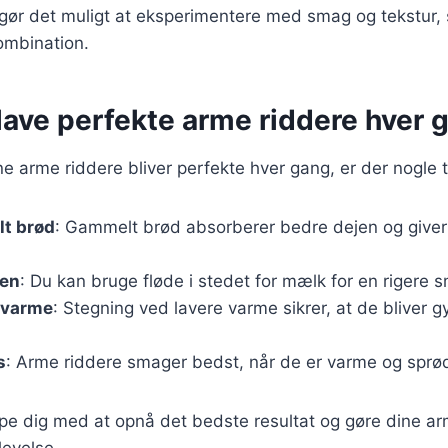
 gør det muligt at eksperimentere med smag og tekstur,
ombination.
t lave perfekte arme riddere hver 
ine arme riddere bliver perfekte hver gang, er der nogle t
t brød
: Gammelt brød absorberer bedre dejen og give
ken
: Du kan bruge fløde i stedet for mælk for en rigere 
 varme
: Stegning ved lavere varme sikrer, at de bliver 
s
: Arme riddere smager bedst, når de er varme og sprø
ælpe dig med at opnå det bedste resultat og gøre dine arm