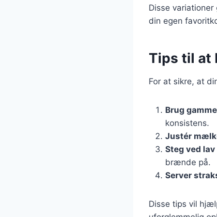
Disse variationer
din egen favoritk
Tips til a
For at sikre, at d
Brug gammel
konsistens.
Justér mæl
Steg ved lav
brænde på.
Server strak
Disse tips vil hj