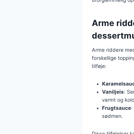
uforglemmelig op
Arme ridd
dessertm
Arme riddere med
forskellige toppi
tilføje:
Karamelsau
Vaniljeis
: Se
varmt og kold
Frugtsauce
:
sødmen.
Disse tilføjelser