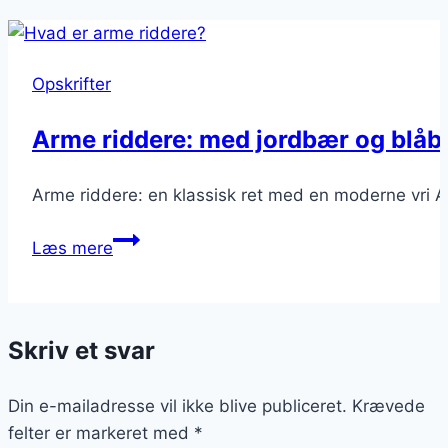
Opskrifter
Arme riddere: med jordbær og blå
Arme riddere: en klassisk ret med en moderne vri Ar
Arme
Læs mere
riddere:
med
jordbær
Skriv et svar
og
blåbærkompot
Din e-mailadresse vil ikke blive publiceret.
Krævede
felter er markeret med
*