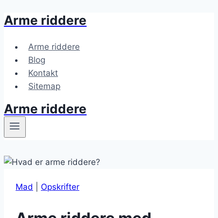
Arme riddere
Fortsæt
til
indhold
Arme riddere
Blog
Kontakt
Sitemap
Arme riddere
Mad
|
Opskrifter