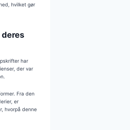
hed, hvilket gør
 deres
pskrifter har
ienser, der var
on.
 former. Fra den
erier, er
r, hvorpå denne