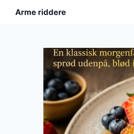
Fortsæt
Arme riddere
til
indhold