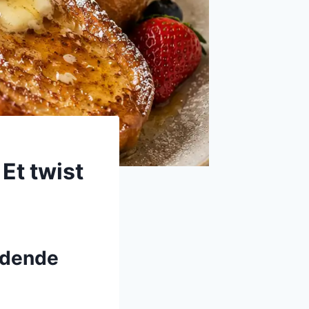
Et twist
ndende