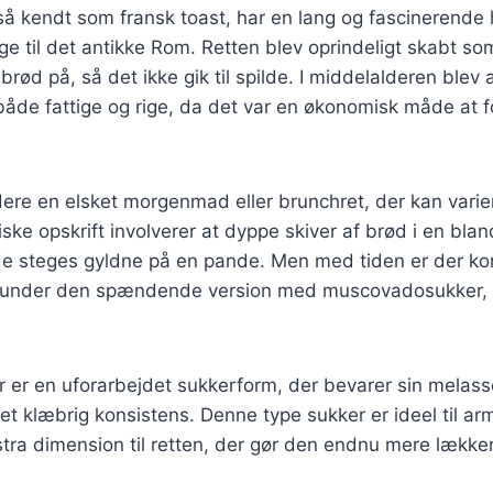
å kendt som fransk toast, har en lang og fascinerende h
age til det antikke Rom. Retten blev oprindeligt skabt s
rød på, så det ikke gik til spilde. I middelalderen blev
både fattige og rige, da det var en økonomisk måde at 
dere en elsket morgenmad eller brunchret, der kan varier
ske opskrift involverer at dyppe skiver af brød i en bla
de steges gyldne på en pande. Men med tiden er der 
 herunder den spændende version med muscovadosukker, s
r en uforarbejdet sukkerform, der bevarer sin melasse,
et klæbrig konsistens. Denne type sukker er ideel til ar
kstra dimension til retten, der gør den endnu mere lække