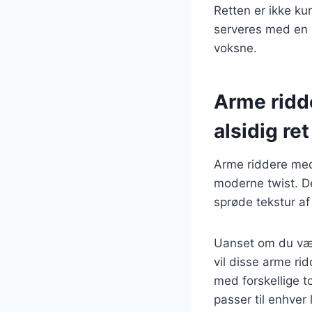
Retten er ikke k
serveres med en r
voksne.
Arme ridd
alsidig ret
Arme riddere med
moderne twist. 
sprøde tekstur af
Uanset om du væl
vil disse arme ri
med forskellige t
passer til enhver 