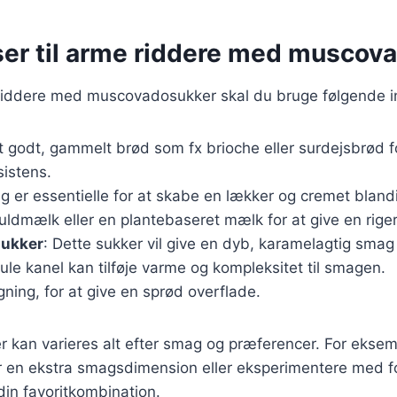
ser til arme riddere med muscov
 riddere med muscovadosukker skal du bruge følgende i
t godt, gammelt brød som fx brioche eller surdejsbrød 
istens.
æg er essentielle for at skabe en lækker og cremet bland
fuldmælk eller en plantebaseret mælk for at give en rig
ukker
: Dette sukker vil give en dyb, karamelagtig smag t
ule kanel kan tilføje varme og kompleksitet til smagen.
egning, for at give en sprød overflade.
r kan varieres alt efter smag og præferencer. For eksemp
or en ekstra smagsdimension eller eksperimentere med fo
 din favoritkombination.