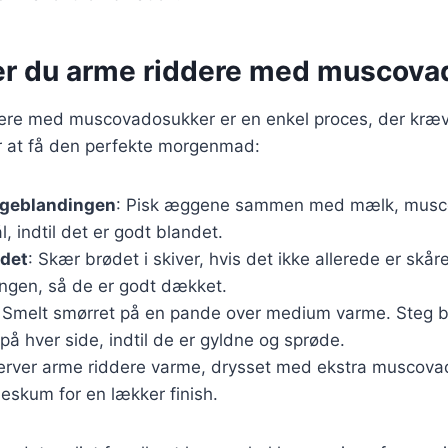
er du arme riddere med muscova
ere med muscovadosukker er en enkel proces, der kræver
or at få den perfekte morgenmad:
geblandingen
: Pisk æggene sammen med mælk, musc
l, indtil det er godt blandet.
ødet
: Skær brødet i skiver, hvis det ikke allerede er skår
ngen, så de er godt dækket.
: Smelt smørret på en pande over medium varme. Steg br
på hver side, indtil de er gyldne og sprøde.
Server arme riddere varme, drysset med ekstra muscovad
deskum for en lækker finish.