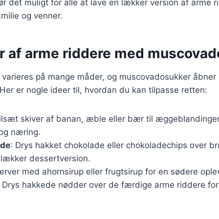
ør det muligt for alle at lave en lækker version af arme ri
milie og venner.
er af arme riddere med muscova
 varieres på mange måder, og muscovadosukker åbner 
Her er nogle ideer til, hvordan du kan tilpasse retten:
Tilsæt skiver af banan, æble eller bær til æggeblandingen
og næring.
ade
: Drys hakket chokolade eller chokoladechips over b
 lækker dessertversion.
Server med ahornsirup eller frugtsirup for en sødere ople
: Drys hakkede nødder over de færdige arme riddere for