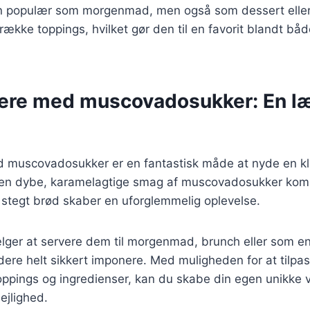
un populær som morgenmad, men også som dessert elle
ække toppings, hvilket gør den til en favorit blandt bå
ere med muscovadosukker: En l
 muscovadosukker er en fantastisk måde at nyde en kl
Den dybe, karamelagtige smag af muscovadosukker kom
 stegt brød skaber en uforglemmelig oplevelse.
ger at servere dem til morgenmad, brunch eller som en
ddere helt sikkert imponere. Med muligheden for at tilpa
oppings og ingredienser, kan du skabe din egen unikke v
lejlighed.