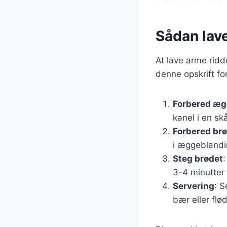
Sådan lav
At lave arme ridd
denne opskrift f
Forbered æg
kanel i en skå
Forbered br
i æggeblandi
Steg brødet
3-4 minutter 
Servering
: 
bær eller flø