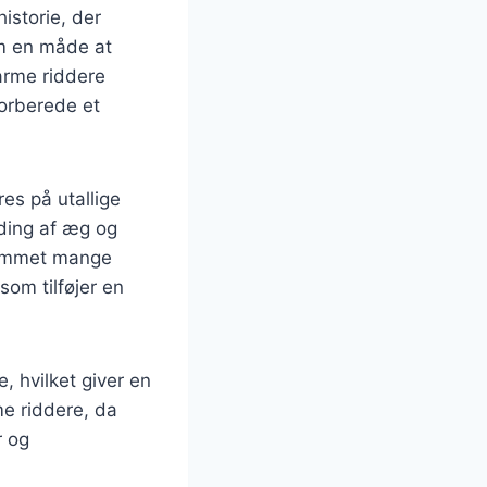
istorie, der
om en måde at
 arme riddere
forberede et
es på utallige
nding af æg og
kommet mange
om tilføjer en
 hvilket giver en
me riddere, da
r og