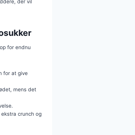
ddere, der vil
dosukker
op for endnu
 for at give
rødet, mens det
velse.
 ekstra crunch og