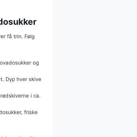
dosukker
 få trin. Følg
ovadosukker og
et. Dyp hver skive
ødskiverne i ca.
osukker, friske