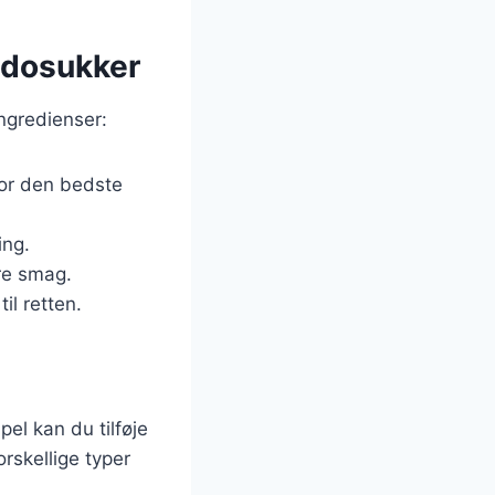
adosukker
ngredienser:
for den bedste
ing.
ere smag.
il retten.
el kan du tilføje
rskellige typer