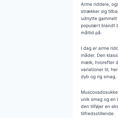
Arme riddere, ogs
strækker sig tilb
udnytte gammelt b
populært blandt 
måltid på.
I dag er arme rid
måder. Den klassi
mælk, hvorefter 
variationer til,
dyb og rig smag.
Muscovadosukker e
unik smag og en l
den tilføjer en e
tilfredsstillende.