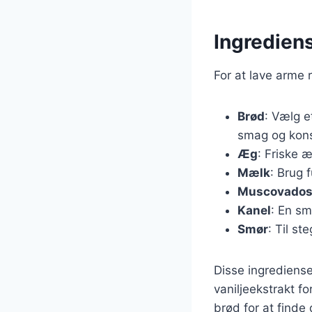
Ingredien
For at lave arme
Brød
: Vælg e
smag og kons
Æg
: Friske 
Mælk
: Brug 
Muscovados
Kanel
: En sm
Smør
: Til st
Disse ingrediense
vaniljeekstrakt f
brød for at finde