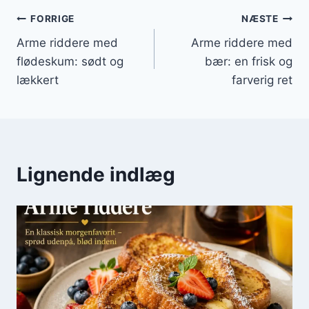
Indlægsnavigation
FORRIGE
NÆSTE
Arme riddere med
Arme riddere med
flødeskum: sødt og
bær: en frisk og
lækkert
farverig ret
Lignende indlæg