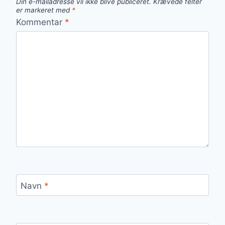
Din e-mailadresse vil ikke blive publiceret.
Krævede felter
er markeret med
*
Kommentar
*
Navn
*