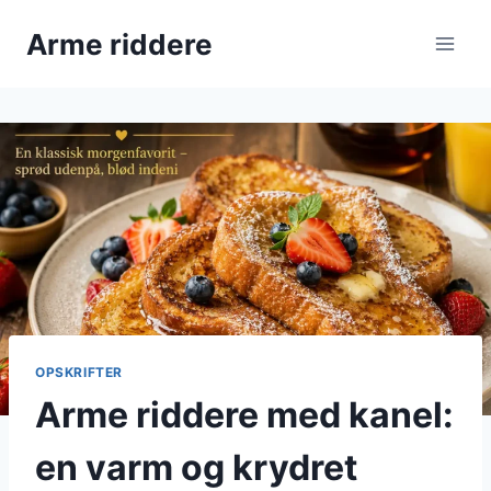
Fortsæt
Arme riddere
til
indhold
OPSKRIFTER
Arme riddere med kanel:
en varm og krydret