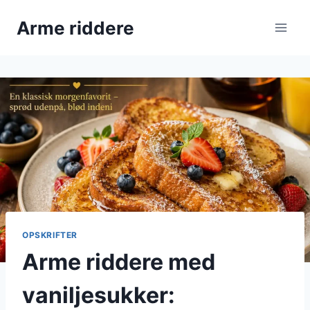
Fortsæt
Arme riddere
til
indhold
OPSKRIFTER
Arme riddere med
vaniljesukker: