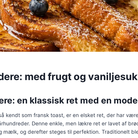
dere: med frugt og vaniljesu
re: en klassisk ret med en mode
å kendt som fransk toast, er en elsket ret, der har være
århundreder. Denne enkle, men lækre ret er lavet af brø
 mælk, og derefter steges til perfektion. Traditionelt b