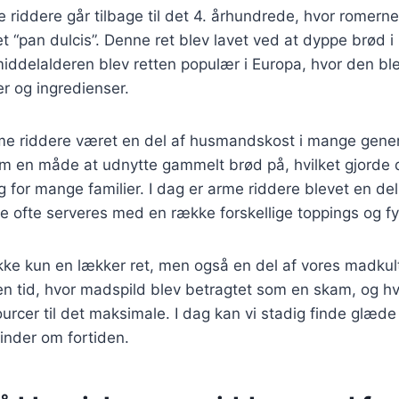
 riddere går tilbage til det 4. århundrede, hvor romern
et “pan dulcis”. Denne ret blev lavet ved at dyppe brød 
 middelalderen blev retten populær i Europa, hvor den ble
 og ingredienser.
me riddere været en del af husmandskost i mange gener
om en måde at udnytte gammelt brød på, hvilket gjorde d
 for mange familier. I dag er arme riddere blevet en d
e ofte serveres med en række forskellige toppings og fy
kke kun en lækker ret, men også en del af vores madkultu
en tid, hvor madspild blev betragtet som en skam, og h
ourcer til det maksimale. I dag kan vi stadig finde glæde
minder om fortiden.