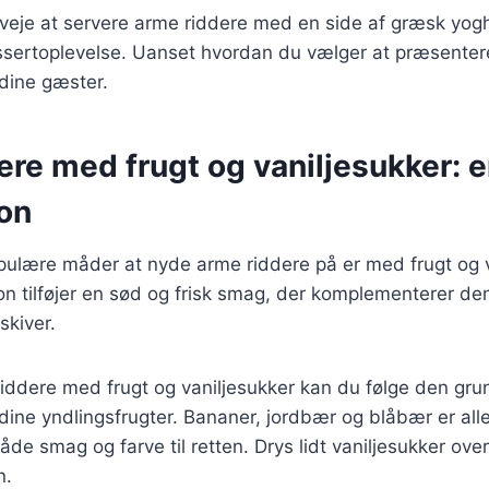
eje at servere arme riddere med en side af græsk yoghur
ssertoplevelse. Uanset hvordan du vælger at præsentere
dine gæster.
re med frugt og vaniljesukker: 
on
pulære måder at nyde arme riddere på er med frugt og v
n tilføjer en sød og frisk smag, der komplementerer de
skiver.
 riddere med frugt og vaniljesukker kan du følge den g
je dine yndlingsfrugter. Bananer, jordbær og blåbær er al
 både smag og farve til retten. Drys lidt vaniljesukker over
n.