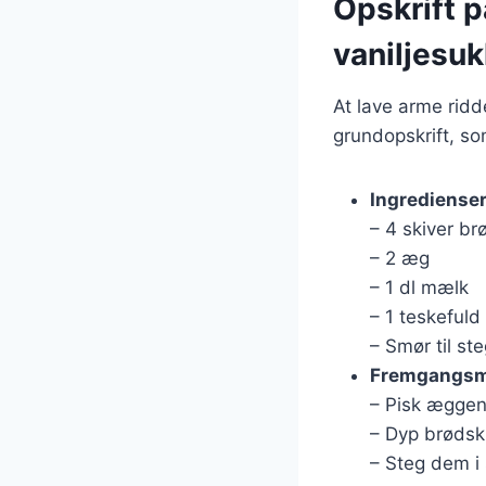
Opskrift p
vaniljesuk
At lave arme ridd
grundopskrift, so
Ingrediense
– 4 skiver b
– 2 æg
– 1 dl mælk
– 1 teskefuld
– Smør til st
Fremgangs
– Pisk æggen
– Dyp brødsk
– Steg dem i 