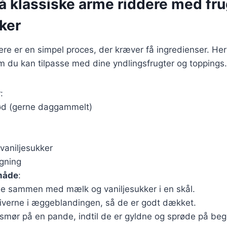
å klassiske arme riddere med fru
ker
ere er en simpel proces, der kræver få ingredienser. Her
m du kan tilpasse med dine yndlingsfrugter og toppings.
r
:
rød (gerne daggammelt)
 vaniljesukker
egning
måde
:
e sammen med mælk og vaniljesukker i en skål.
iverne i æggeblandingen, så de er godt dækket.
smør på en pande, indtil de er gyldne og sprøde på beg