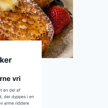
kker
rne vri
t en del af
d, der dyppes i en
lev arme riddere