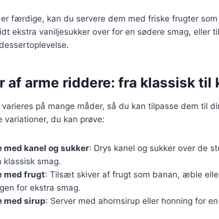
 er færdige, kan du servere dem med friske frugter so
lidt ekstra vaniljesukker over for en sødere smag, eller ti
dessertoplevelse.
 af arme riddere: fra klassisk til 
 varieres på mange måder, så du kan tilpasse dem til d
 variationer, du kan prøve:
e med kanel og sukker
: Drys kanel og sukker over de s
n klassisk smag.
e med frugt
: Tilsæt skiver af frugt som banan, æble elle
en for ekstra smag.
e med sirup
: Server med ahornsirup eller honning for en 