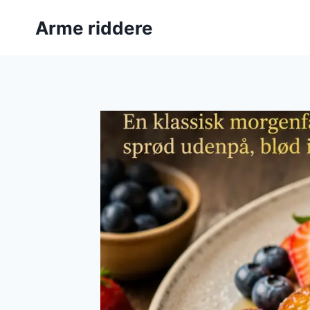
Fortsæt
Arme riddere
til
indhold