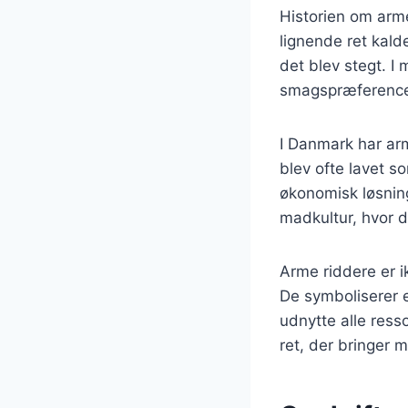
Historien om arme
lignende ret kald
det blev stegt. I
smagspræferencer
I Danmark har ar
blev ofte lavet s
økonomisk løsning
madkultur, hvor d
Arme riddere er i
De symboliserer 
udnytte alle ress
ret, der bringer 