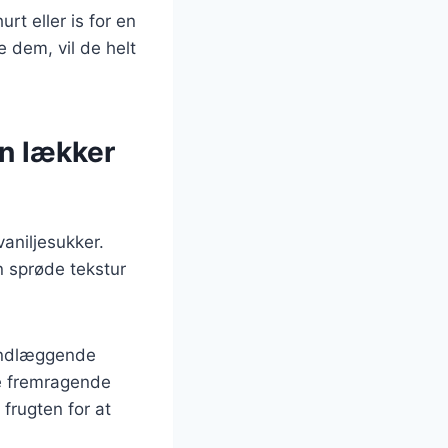
t eller is for en
 dem, vil de helt
en lækker
aniljesukker.
n sprøde tekstur
rundlæggende
le fremragende
 frugten for at