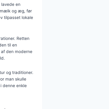
e lavede en
i mælk og æg, før
v tilpasset lokale
ationer. Retten
en til en
el af den moderne
ld.
r og traditioner.
vor man skulle
 i denne enkle