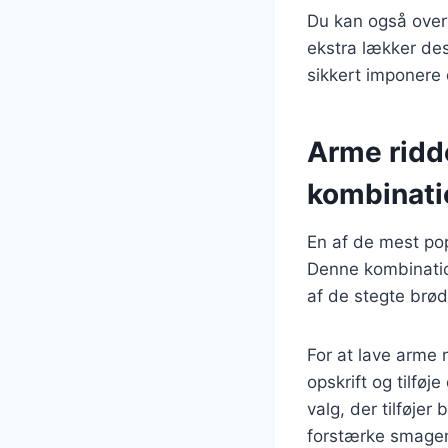
Du kan også overv
ekstra lækker de
sikkert imponere 
Arme ridde
kombinati
En af de mest po
Denne kombinatio
af de stegte brød
For at lave arme
opskrift og tilfø
valg, der tilføjer
forstærke smage