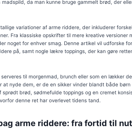
å madspild, da man kunne bruge gammelt brød, der eller
tallige variationer af arme riddere, der inkluderer forske
r. Fra klassiske opskrifter til mere kreative versioner 
 der noget for enhver smag. Denne artikel vil udforske fo
ddere på, samt nogle lækre toppings, der kan gøre rett
 serveres til morgenmad, brunch eller som en lækker de
r at nyde dem, er de en sikker vinder blandt både bør
f sprødt brød, sødmefulde toppings og en cremet konsis
hvorfor denne ret har overlevet tidens tand.
bag arme riddere: fra fortid til nu