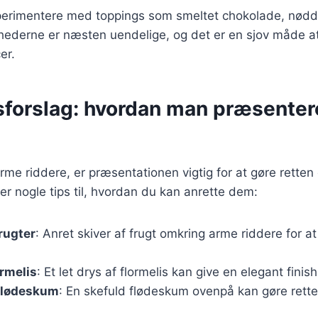
erimentere med toppings som smeltet chokolade, nødde
ederne er næsten uendelige, og det er en sjov måde at 
er.
sforslag: hvordan man præsenter
rme riddere, er præsentationen vigtig for at gøre rette
r nogle tips til, hvordan du kan anrette dem:
frugter
: Anret skiver af frugt omkring arme riddere for at 
rmelis
: Et let drys af flormelis kan give en elegant finish
flødeskum
: En skefuld flødeskum ovenpå kan gøre rette