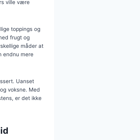
s ville være
llige toppings og
med frugt og
rskellige måder at
en endnu mere
ssert. Uanset
n og voksne. Med
tens, er det ikke
tid