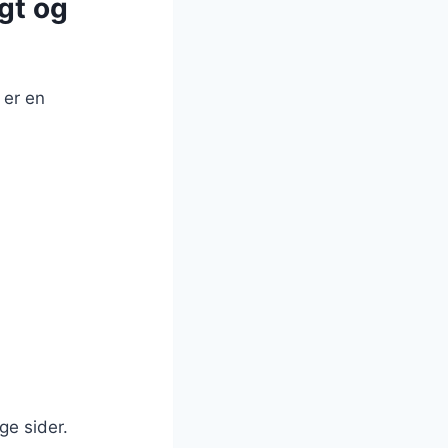
gt og
 er en
ge sider.