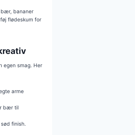
m bær, bananer
lføj flødeskum for
kreativ
in egen smag. Her
tegte arme
r bær til
sød finish.