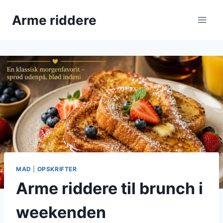
Fortsæt
Arme riddere
til
indhold
MAD
|
OPSKRIFTER
Arme riddere til brunch i
weekenden