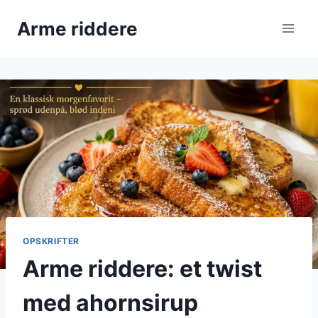
Fortsæt
Arme riddere
til
indhold
OPSKRIFTER
Arme riddere: et twist
med ahornsirup