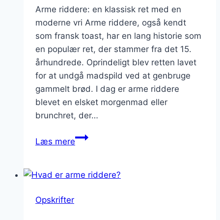
Arme riddere: en klassisk ret med en
moderne vri Arme riddere, også kendt
som fransk toast, har en lang historie som
en populær ret, der stammer fra det 15.
århundrede. Oprindeligt blev retten lavet
for at undgå madspild ved at genbruge
gammelt brød. I dag er arme riddere
blevet en elsket morgenmad eller
brunchret, der…
Arme
Læs mere
riddere
med
chokolade:
en
Opskrifter
dekadent
version