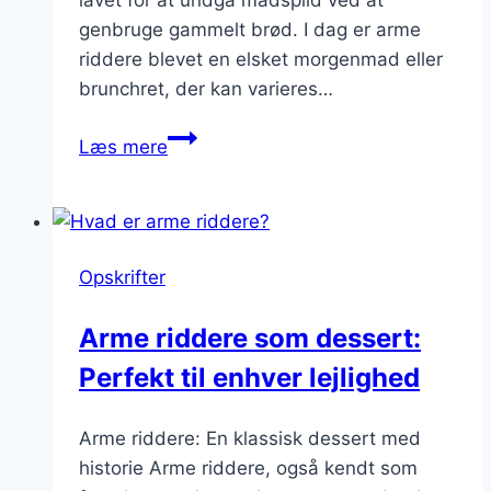
lavet for at undgå madspild ved at
genbruge gammelt brød. I dag er arme
riddere blevet en elsket morgenmad eller
brunchret, der kan varieres…
Arme
Læs mere
riddere
med
bær:
Frisk
Opskrifter
og
frugtig
Arme riddere som dessert:
opdatering
Perfekt til enhver lejlighed
Arme riddere: En klassisk dessert med
historie Arme riddere, også kendt som