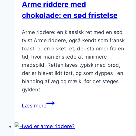
Arme riddere med
chokolade: en sød fristelse
Arme riddere: en klassisk ret med en sød
tvist Arme riddere, også kendt som fransk
toast, er en elsket ret, der stammer fra en
tid, hvor man ønskede at minimere
madspild. Retten laves typisk med brød,
der er blevet lidt tørt, og som dyppes i en
blanding af æg og mælk, før det steges
gyldent….
Arme
Læs mere
riddere
med
chokolade:
en