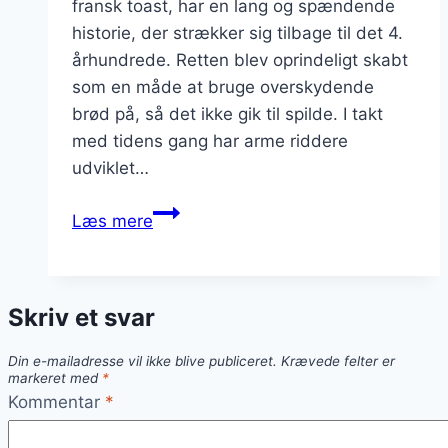
fransk toast, har en lang og spændende
historie, der strækker sig tilbage til det 4.
århundrede. Retten blev oprindeligt skabt
som en måde at bruge overskydende
brød på, så det ikke gik til spilde. I takt
med tidens gang har arme riddere
udviklet…
Arme
Læs mere
riddere
som
dessert:
Skriv et svar
Perfekt
til
Din e-mailadresse vil ikke blive publiceret.
Krævede felter er
enhver
markeret med
*
lejlighed
Kommentar
*