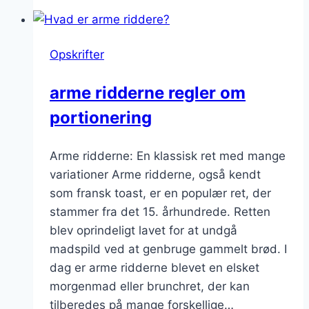
med
sukker:
søde
Opskrifter
sager
til
arme ridderne regler om
brunch
portionering
Arme ridderne: En klassisk ret med mange
variationer Arme ridderne, også kendt
som fransk toast, er en populær ret, der
stammer fra det 15. århundrede. Retten
blev oprindeligt lavet for at undgå
madspild ved at genbruge gammelt brød. I
dag er arme ridderne blevet en elsket
morgenmad eller brunchret, der kan
tilberedes på mange forskellige…