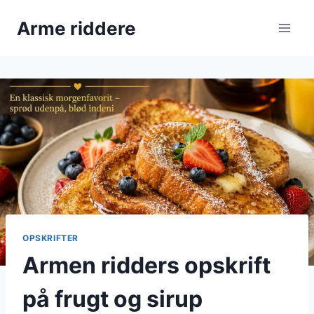
Fortsæt
Arme riddere
til
indhold
OPSKRIFTER
Armen ridders opskrift
på frugt og sirup