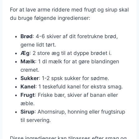
For at lave arme riddere med frugt og sirup skal
du bruge følgende ingredienser:
Brød
: 4-6 skiver af dit foretrukne brød,
gerne lidt tørt.
Æg
: 2 store æg til at dyppe brødet i.
Mælk
: 1 dl mælk for at gøre blandingen
cremet.
Sukker
: 1-2 spsk sukker for sødme.
Kanel
: 1 teskefuld kanel for ekstra smag.
Frugt
: Friske bær, skiver af banan eller
æble.
Sirup
: Ahornsirup, honning eller frugtsirup
til servering.
Disse ingredienser kan tilpasses efter smag og