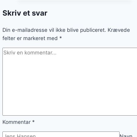
flødeskum
Skriv et svar
og
skumfiduser:
Din e-mailadresse vil ikke blive publiceret.
sjov
Krævede
felter er markeret med
dessert
*
Kommentar
*
Navn