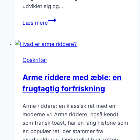
udviklet sig og…
Arme
Læs mere
riddere
med
friske
frugter:
Opskrifter
Sund
og
Arme riddere med æble: en
lækker
frugtagtig forfriskning
snack
Arme riddere: en klassisk ret med en
moderne vri Arme riddere, også kendt
som fransk toast, har en lang historie som
en populær ret, der stammer fra
middelalderen. Oprindeligt blev retten