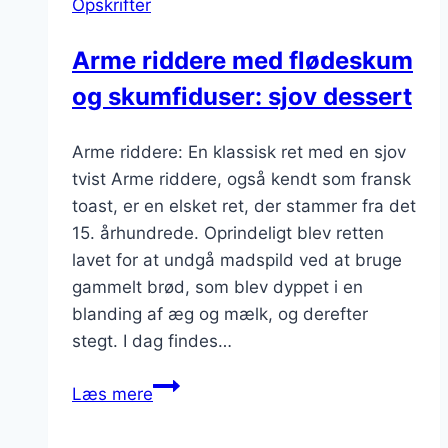
Opskrifter
sødt
twist
Arme riddere med flødeskum
og skumfiduser: sjov dessert
Arme riddere: En klassisk ret med en sjov
tvist Arme riddere, også kendt som fransk
toast, er en elsket ret, der stammer fra det
15. århundrede. Oprindeligt blev retten
lavet for at undgå madspild ved at bruge
gammelt brød, som blev dyppet i en
blanding af æg og mælk, og derefter
stegt. I dag findes…
Arme
Læs mere
riddere
med