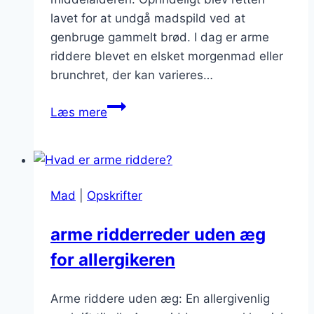
lavet for at undgå madspild ved at
genbruge gammelt brød. I dag er arme
riddere blevet en elsket morgenmad eller
brunchret, der kan varieres…
Arme
Læs mere
riddere
med
æble:
en
Mad
|
Opskrifter
frugtagtig
forfriskning
arme ridderreder uden æg
for allergikeren
Arme riddere uden æg: En allergivenlig