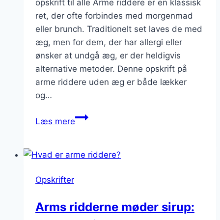
opskrift til alle Arme riddere er en klassisk
ret, der ofte forbindes med morgenmad
eller brunch. Traditionelt set laves de med
æg, men for dem, der har allergi eller
ønsker at undgå æg, er der heldigvis
alternative metoder. Denne opskrift på
arme riddere uden æg er både lækker
og…
arme
Læs mere
ridderreder
uden
æg
for
Opskrifter
allergikeren
Arms ridderne møder sirup: