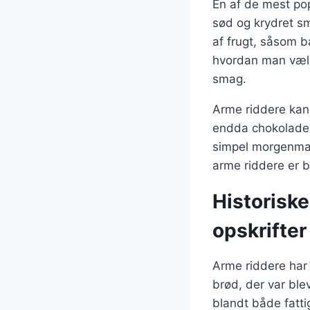
En af de mest pop
sød og krydret sm
af frugt, såsom b
hvordan man vælge
smag.
Arme riddere kan 
endda chokolade.
simpel morgenmad 
arme riddere er b
Historiske
opskrifter
Arme riddere har 
brød, der var ble
blandt både fatti