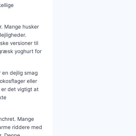
ellige
er. Mange husker
ejligheder.
ske versioner til
græsk yoghurt for
r en dejlig smag
okosflager eller
er det vigtigt at
kte
nchret. Mange
a arme riddere med
r. Denne