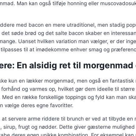
enmad. Man kan også tilføje honning eller muscovadosuk
iddere med bacon en mere utraditionel, men stadig popu
 det søde brød og det salte bacon skaber en interessa
l mange. Uanset hvilken variation man vælger, er der inge
 tilpasses til at imødekomme enhver smag og præferenc
re: En alsidig ret til morgenmad
kke kun en lækker morgenmad, men også en fantastisk re
 forhånd og varmes op, hvilket gør dem ideelle til stø
er. Med en række forskellige toppings og fyld kan man sk
n vælge deres egne favoritter.
t servere arme riddere til brunch er ved at tilbyde en
sirup, frugt og nødder. Dette giver gæsterne mulighed f
skabe deres egen unikke kombination. For eksempel ka