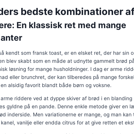
ders bedste kombinationer a
ere: En klassisk ret med mange
anter
å kendt som fransk toast, er en elsket ret, der har sin o
en blev skabt som en måde at udnytte gammelt brød på,
isk løsning for mange husholdninger. I dag er arme ridd
d eller brunchret, der kan tilberedes på mange forskel
l en alsidig favorit blandt både børn og voksne.
s arme riddere ved at dyppe skiver af brød i en blandin
ges gyldne på en pande. Denne enkle metode giver en l
ød inderside. Men variationerne er mange, og man kan t
anel, vanilje eller endda citrus for at give retten et ekst