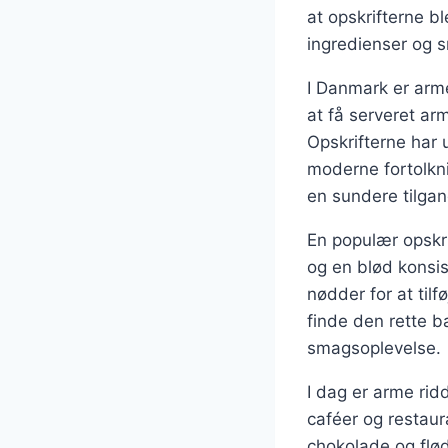
at opskrifterne bl
ingredienser og s
I Danmark er arm
at få serveret ar
Opskrifterne har u
moderne fortolkni
en sundere tilgan
En populær opskri
og en blød konsis
nødder for at tilf
finde den rette 
smagsoplevelse.
I dag er arme ri
caféer og restaura
chokolade og flø