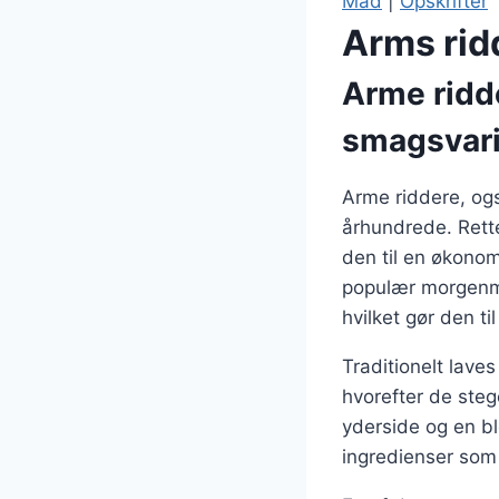
Mad
|
Opskrifter
Arms rid
Arme ridd
smagsvari
Arme riddere, ogs
århundrede. Rett
den til en økonom
populær morgenma
hvilket gør den ti
Traditionelt lave
hvorefter de ste
yderside og en bl
ingredienser som k