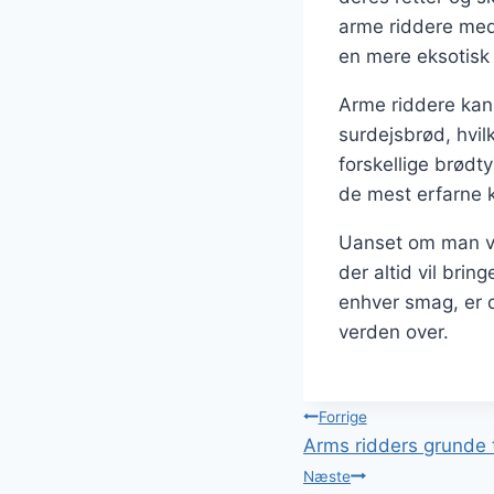
arme riddere med
en mere eksotisk
Arme riddere kan 
surdejsbrød, hvi
forskellige brødt
de mest erfarne 
Uanset om man væ
der altid vil brin
enhver smag, er d
verden over.
Indlægsnavi
Forrige
Arms ridders grunde t
Næste