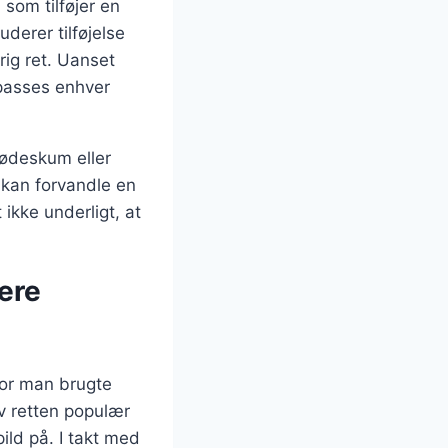
som tilføjer en
derer tilføjelse
rig ret. Uanset
lpasses enhver
lødeskum eller
 kan forvandle en
ikke underligt, at
ere
hvor man brugte
ev retten populær
ild på. I takt med