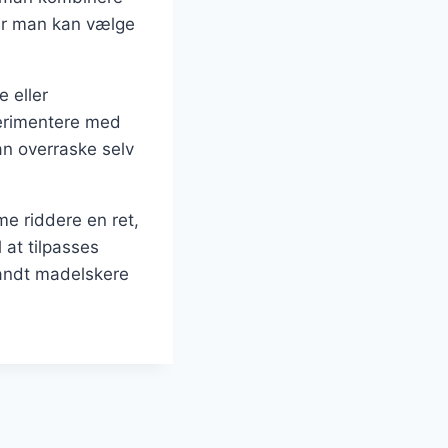
ler man kan vælge
 eller
perimentere med
an overraske selv
e riddere en ret,
 at tilpasses
blandt madelskere