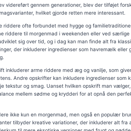
ev videreført gennem generationer, blev der tilføjet forsk
magsvarianter, hvilket gjorde retten mere interessant.
e riddere ofte forbundet med hygge og familietradition
me riddere til morgenmad i weekenden eller ved særlige l
dviklet sig over tid, og i dag kan man finde alt fra klassi
nger, der inkluderer ingredienser som havremælk eller 
g.
ft inkluderer arme riddere med æg og vanilje, som give
tens. Andre opskrifter kan inkludere ingredienser som k
øje tekstur og smag. Uanset hvilken opskrift man vælger, 
balance mellem sødme og krydderi for at opnå den perfe
ddere ikke kun en morgenmad, men også en populær bru
nter tilbyder kreative variationer, der inkluderer alt fr
deskum til mere eksotiske versioner med frugt og nødde