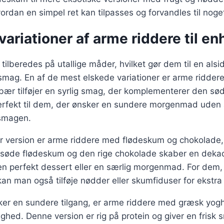
vordan en simpel ret kan tilpasses og forvandles til noget
ariationer af arme riddere til e
ilberedes på utallige måder, hvilket gør dem til en alsid
 smag. En af de mest elskede variationer er arme ridde
e bær tilføjer en syrlig smag, der komplementerer den sø
erfekt til dem, der ønsker en sundere morgenmad uden 
smagen.
 version er arme riddere med flødeskum og chokolade, 
 søde flødeskum og den rige chokolade skaber en dekad
l en perfekt dessert eller en særlig morgenmad. For dem,
an man også tilføje nødder eller skumfiduser for ekstra 
ker en sundere tilgang, er arme riddere med græsk yogh
hed. Denne version er rig på protein og giver en frisk s