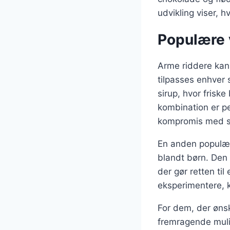
udvikling viser, h
Populære v
Arme riddere kan t
tilpasses enhver
sirup, hvor frisk
kombination er p
kompromis med 
En anden populær
blandt børn. Den
der gør retten ti
eksperimentere, k
For dem, der øns
fremragende mulig