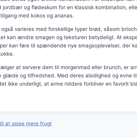
 jordbær og flødeskum for en klassisk kombination, el
 tilgang med kokos og ananas.
også varieres med forskellige typer brød, såsom brioche
lket kan ændre smagen og teksturen betydeligt. At eks
yper kan føre til spændende nye smagsoplevelser, der k
kokke.
lger at servere dem til morgenmad eller brunch, er arm
ge glæde og tilfredshed. Med deres alsidighed og evne til
et ikke underligt, at arme riddere forbliver en favorit 
gation
il at spise mere frugt