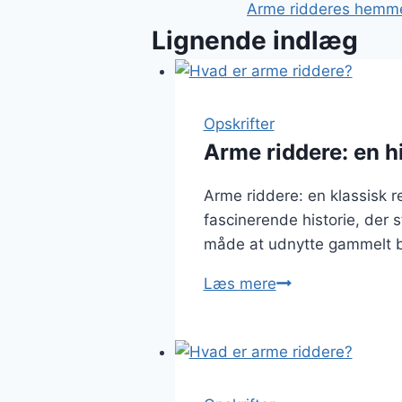
Arme ridderes hemmel
Lignende indlæg
Opskrifter
Arme riddere: en 
Arme riddere: en klassisk r
fascinerende historie, der 
måde at udnytte gammelt brø
Arme
Læs mere
riddere:
en
himmelsk
kombination