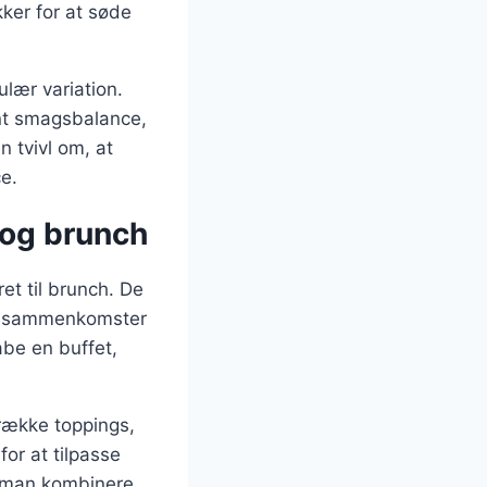
ker for at søde
lær variation.
nt smagsbalance,
n tvivl om, at
e.
 og brunch
t til brunch. De
rre sammenkomster
abe en buffet,
 række toppings,
or at tilpasse
n man kombinere