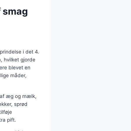
f smag
prindelse i det 4.
 hvilket gjorde
ere blevet en
lige måder,
g af æg og mælk,
ækker, sprød
ilføje
ra pift.