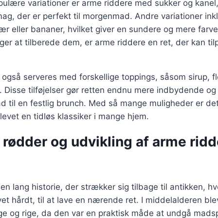
ulære variationer er arme riddere med sukker og kanel, 
ag, der er perfekt til morgenmad. Andre variationer inklu
ær eller bananer, hvilket giver en sundere og mere farve
r at tilberede dem, er arme riddere en ret, der kan ti
også serveres med forskellige toppings, såsom sirup, f
 Disse tilføjelser gør retten endnu mere indbydende og
til en festlig brunch. Med så mange muligheder er det 
levet en tidløs klassiker i mange hjem.
 rødder og udvikling af arme ridd
en lang historie, der strækker sig tilbage til antikken, 
vet hårdt, til at lave en nærende ret. I middelalderen bl
ge og rige, da den var en praktisk måde at undgå madsp