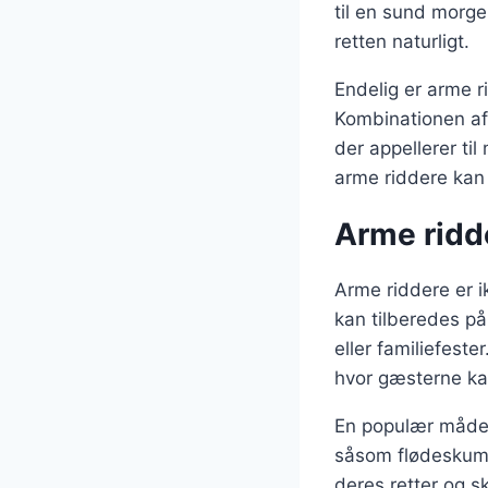
til en sund morg
retten naturligt.
Endelig er arme r
Kombinationen af
der appellerer ti
arme riddere kan
Arme ridde
Arme riddere er i
kan tilberedes på
eller familiefest
hvor gæsterne ka
En populær måde a
såsom flødeskum, 
deres retter og 